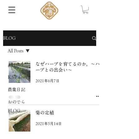
BLOG
All Posts
なぜハーブを育てるのか。〜ハ
All Posts
ーブとの出会い〜
K.S.P news
2021年6月7日
農業日記
おのでら
BLOG
菊の定植
2021年5月14日