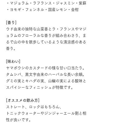
・マジョラム・ラフランス・ジャスミン・紫蘇
・ヨモギ・フェンネル・国産レモン・金柑
[香り]
ウド由来の独特な山菜香とラ・フランスやマジ
ョラムのフローラルな香りが組み合わさり、ま
るで山の中を散歩しているような清涼感のある
香り。
[味わい]
ヤマボウシのカスタードの様な甘い口当たり。
タムシバ、黒文字由来のハーバルな長い余韻。
グミの実とキハダの実、山椒の実による酸味と
スパイシーなフィニッシュが特徴です。
[オススメの飲み方]
ストレート、ロックはもちろん、
トニックウォーターやジンジャーエール割と相
性が良いです。