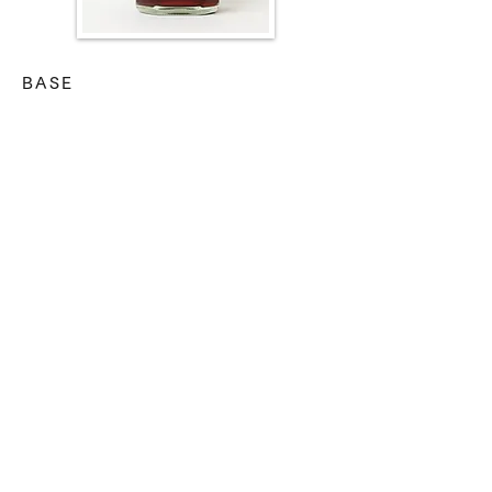
BASE
春の陽気をたっぷりと浴びて、
力強く土を押し上げて生まれるくるアスパラ
ガス。
しっかりとした甘さと、野性味あふれる青い
香りが特徴の根本部分から
特殊製法によって旨みと風味をたっぷりと引
き出しました。
HEART
ハーブリキュールには欠かせない基本的なス
パイス＆ハーブを忠実にブレンド
シナモン・ナツメグ・クローブ・ニガヨモギ・
マジョラム
レモンピール・オレンジピール・etc
ビターなテイストと、クラシックなハーブリ
キュールの余韻を再現。