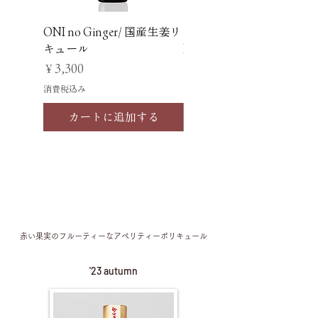
ONI no Ginger/ 国産生姜リ
コーヒー焼酎リキュール
キュール
KZ・コーヒーリキュール
価格
価格
￥3,300
￥2,970
消費税込み
消費税込み
カートに追加する
Red Berry Aperitivo KZ
赤い果実のフルーティーなアペリティーボリキュール
'23 autumn