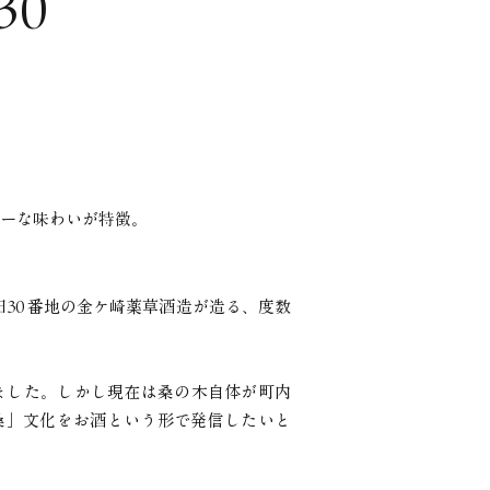
30
ーな味わいが特徴。
30 番地の
金ケ崎薬草酒造が造る、度数
ました。
しかし現在は桑の木自体が町内
桑」文化をお酒という形で発信したいと