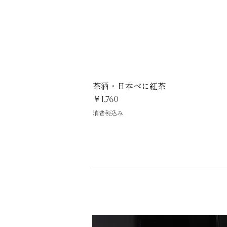
茶酒・日本べに紅茶
価格
￥1,760
消費税込み