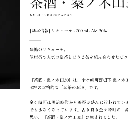
茶酒・桑ノ木田
ちゃしゅ・くわのきださんじゅう
[基本情報] リキュール - 700 ml - Alc. 30%
無糖のリキュール。
健康茶で人気の桑茶とほうじ茶を組み合わせたビタ
『茶酒・桑ノ木田30』は、金ケ崎町西根下 桑ノ木田
30%の本格的な「お茶のお酒」です。
金ケ崎町は明治時代から養蚕が盛んに行われてい
でも少なくなっています。
古き良き金ケ崎町の「
思い、
『茶酒・桑ノ木田30』は生まれました。