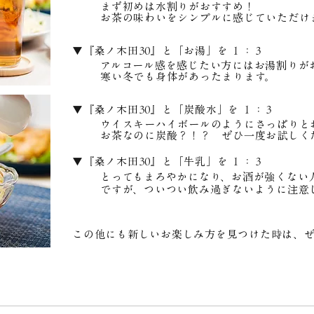
まず初めは水割りがおすすめ！
お茶の味わいをシンプルに感じていただけ
▼『桑ノ木田30』と「お湯」を １：３
アルコール感を感じたい方にはお湯割りが
寒い冬でも身体があったまります。
▼『桑ノ木田30』と「炭酸水」を １：３
ウイスキーハイボールのようにさっぱりと
お茶なのに炭酸？！？ ぜひ一度お試しく
▼『桑ノ木田30』と「牛乳」を １：３
とってもまろやかになり、お酒が強くない
ですが、ついつい飲み過ぎないように注意
この他にも新しいお楽しみ方を見つけた時は、ぜ