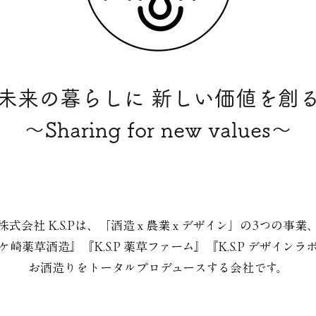
​未来の暮らしに 新しい価値を創
​〜Sharing for new values〜
株式会社 K.S.Pは、「酒造 x 農業 x デザイン」の3つの事業
ケ崎薬草酒造
』『
K.S.P 薬草ファーム
』『
K.S.P デザインラ
お酒造りをトータルプロデュースする会社です。