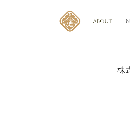
ABOUT
N
株