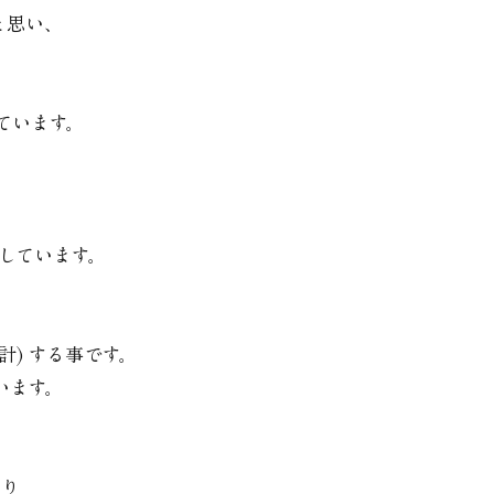
と思い、
ています。
しています。
) する事です。
います。
、
作り