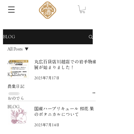
BLOG
All Posts
丸広百貨店川越店での岩手物産
All Posts
展が始まりました！
K.S.P news
2025年7月17日
農業日記
おのでら
BLOG
国産ハーブリキュール 和花 果
のボタニカルについて
2025年7月14日