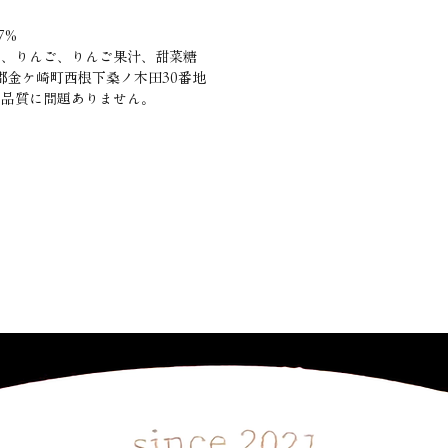
7%
)、りんご、りんご果汁、甜菜糖
沢郡金ケ崎町西根下桑ノ木田30番地
、品質に問題ありません。