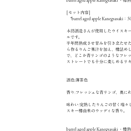
barrel aged apple Kanegsasa
[セット内容]
*barrel aged apple Kanegsasaki：5
本坊酒造さんが使用したウイスキ
ルです。
半年間熟成させ甘みを引き立たせ
ら作るりんご果汁を加え、樽詰め
で、どこか青リンゴのようなフレ
ストレートでも十分に楽しめるリ
酒色:薄茶色
香り:フレッシュな青リンゴ、奥に
味わい:完熟したりんごの甘く瑞々
スキー樽由来のウッディな香り。
barrel aged apple Kaneg