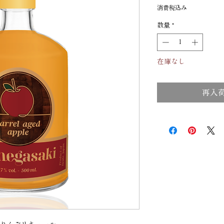
格
消費税込み
数量
*
在庫なし
再入