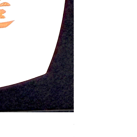
ラッピング「Happy Birthday」
価格
￥100