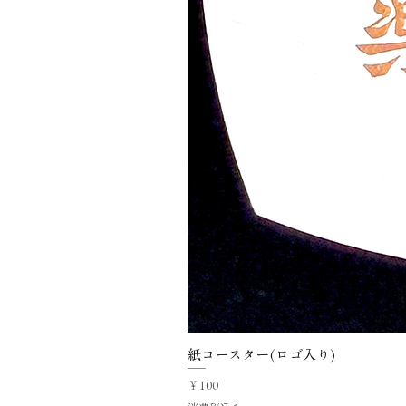
紙コースター(ロゴ入り)
価格
￥100