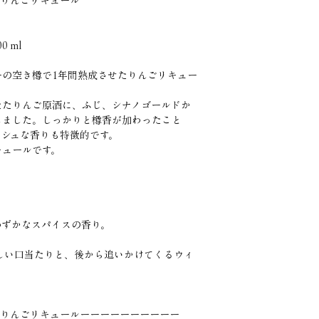
ki ・樽熟りんごリキュール
00 ml
ーの空き樽で1年間熟成させたりんごリキュー
たたりんご原酒に、ふじ、シナノゴールドか
しました。しっかりと樽香が加わったこと
ッシュな香りも特徴的です。
キュールです。
わずかなスパイスの香り。
しい口当たりと、後から追いかけてくるウィ
sasaki ・樽熟りんごリキュールーーーーーーーーーー