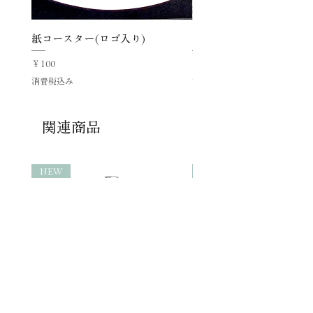
紙コースター(ロゴ入り)
ラッピング「Happy Birth
価格
価格
￥100
￥100
消費税込み
消費税込み
関連商品
NEW
NEW