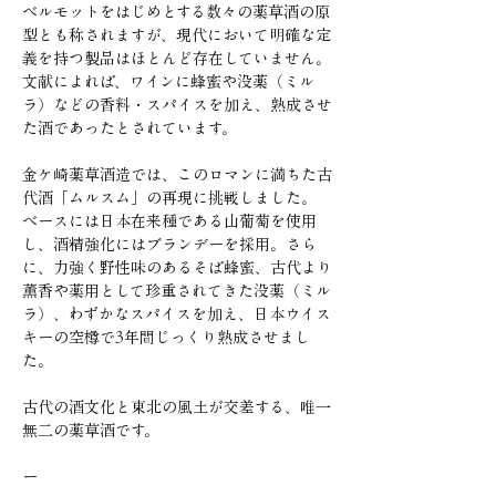
ベルモットをはじめとする数々の薬草酒の原
型とも称されますが、現代において明確な定
義を持つ製品はほとんど存在していません。
文献によれば、ワインに蜂蜜や没薬（ミル
ラ）などの香料・スパイスを加え、熟成させ
た酒であったとされています。
金ケ崎薬草酒造では、このロマンに満ちた古
代酒「ムルスム」の再現に挑戦しました。
ベースには日本在来種である山葡萄を使用
し、酒精強化にはブランデーを採用。さら
に、力強く野性味のあるそば蜂蜜、古代より
薫香や薬用として珍重されてきた没薬（ミル
ラ）、わずかなスパイスを加え、日本ウイス
キーの空樽で3年間じっくり熟成させまし
た。
古代の酒文化と東北の風土が交差する、唯一
無二の薬草酒です。
ー