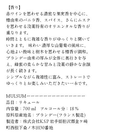
【香り】
赤ワインを思わせる濃密な果実香を中心に、
樽由来のバニラ香、スパイス、さらにムスク
を思わせる没薬特有のオリエンタルな香りが
重なります。
時間とともに複雑な香りがゆっくりと開いて
いきます。 味わい 濃厚な山葡萄の風味に、
心地よい酸味と樹木を思わせる樽香が調和。
ブランデー由来の厚みが全体に奥行きを与
え、蜂蜜の柔らかな甘みと没薬の静かな余韻
が長く続きます。
シンプルながら複雑性に富み、ストレートで
ゆっくりとお楽しみいただきたい一本です。
MULSUMーーーーーーーーーーーーーー
品目：リキュール
内容量：700 ml アルコール分：18 %
原料原産地名：ブランデー(フランス製造)
製造者：株式会社K.S.P 岩手県胆沢郡金ケ崎
町西根下桑ノ木田30番地