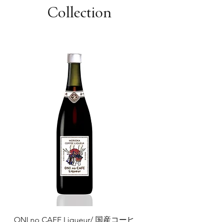
Collection
ONI no CAFE Liqueur/ 国産コーヒ
ごま摺りリキュール