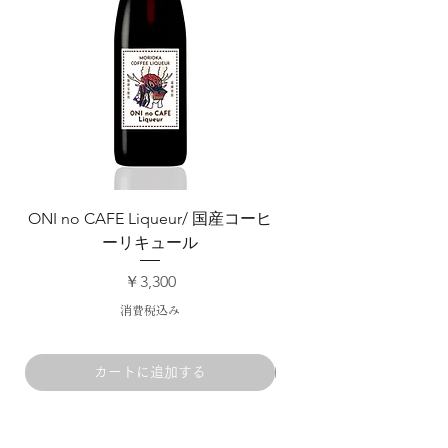
ONI no CAFE Liqueur/ 国産コーヒ
ごま摺りリキュール
ーリキュール
価格
￥3,300
消費税込み
カートに追加する