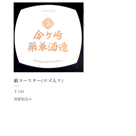
ラッピング
紙コースター(ロゴ入り)
ラッピング「Happy Birth
価格
価格
￥100
￥100
消費税込み
消費税込み
関連商品