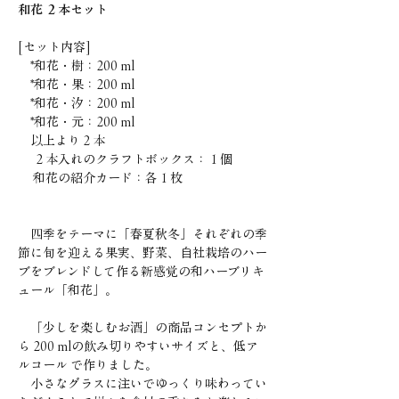
和花 ２本セット
[セット内容]
*和花・樹：200 ml
*和花・果：200 ml
*和花・汐：200 ml
*和花・元：200 ml
以上より２本
２本入れのクラフトボックス：１個
和花の紹介カード：各１枚
四季をテーマに「春夏秋冬」それぞれの季
節に旬を迎える果実、野菜、自社栽培のハー
ブをブレンドして作る新感覚の和ハーブリキ
ュール「和花」。
「少しを楽しむお酒」の商品コンセプトか
ら 200 mlの飲み切りやすいサイズと、低ア
ルコール で作りました。
小さなグラスに注いでゆっくり味わってい