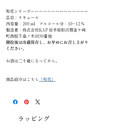
和花シリーズーーーーーーーーーーーーーー
品目：リキュール
内容量：200 ml アルコール分：10~12 %
製造者：株式会社K.S.P 岩手県胆沢郡金ケ崎
町西根下桑ノ木田30番地
開栓後は冷蔵保存し、お早めにお召し上がり
ください。
お酒は二十歳になってから。
商品紹介はこちら
「和花」
ラッピング