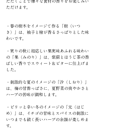
ただくことで様々な食材の香りをお楽しみい
ただけます。
・春の樹木をイメージて作る「樹（いつ
き）」は、柚子と檜が香るさっぱりとした味
わいです。
・実りの秋に相応しい果実味あふれる味わい
の「果（みのり）」は、紫蘇とほうじ茶の香
ばしい香りでスウィート＆ビターに仕上げま
した。
・刺激的な夏のイメージの「汐（しおり）」
は、梅の甘酢っぱさに、夏野菜の爽やかさと
ハーブの苦味が調和します。
・ピリッと辛い冬のイメージの「元（はじ
め）」は、イチゴの甘味とスパイスの刺激に
いつまでも続く長いハーブの余韻が楽しめま
す。