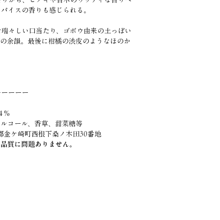
スパイスの香りも感じられる。
な瑞々しい口当たり、ゴボウ由来の土っぽい
ブの余韻。最後に柑橘の渋皮のようなほのか
。
ーーーーー
 %
アルコール、香草、甜菜糖等
沢郡金ケ崎町西根下桑ノ木田30番地
、品質に問題ありません。