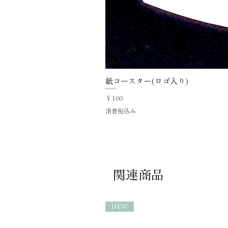
紙コースター(ロゴ入り)
価格
￥100
消費税込み
関連商品
NEW