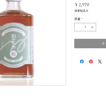
価
￥2,970
格
消費税込み
数量
*
カ