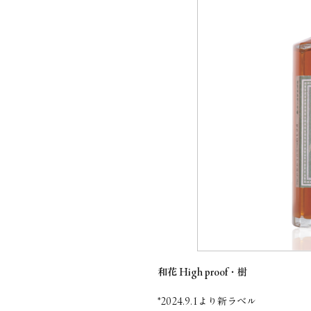
和花 High proof・樹
*2024.9.1より新ラベル