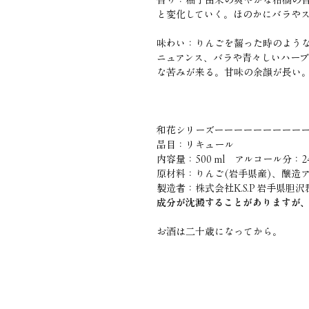
と変化していく。ほのかにバラや
味わい：りんごを齧った時のよう
ニュアンス、バラや青々しいハー
な苦みが来る。甘味の余韻が長い
和花シリーズーーーーーーーーー
品目：リキュール
内容量：500 ml アルコール分：24
原材料：りんご(岩手県産)、醸造
製造者：株式会社K.S.P 岩手県胆
成分が沈澱することがありますが
お酒は二十歳になってから。