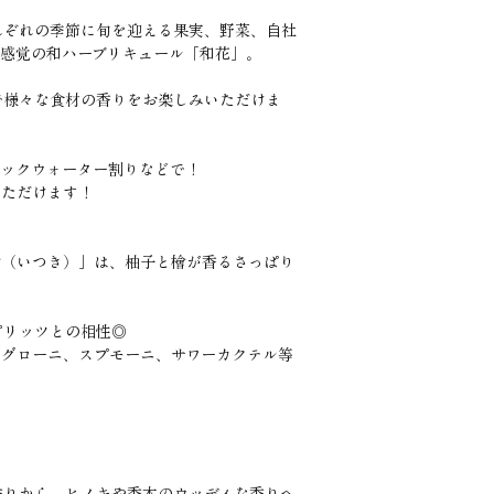
ぞれの季節に旬を迎える果実、野菜、自社
新感覚の和ハーブリキュール「和花」。
様々な食材の香りをお楽しみいただけま
ニックウォーター割りなどで！
いただけます！
（いつき）」は、柚子と檜が香るさっぱり
ピリッツとの相性◎
ネグローニ、スプモーニ、サワーカクテル等
香りから、ヒノキや香木のウッディな香りへ