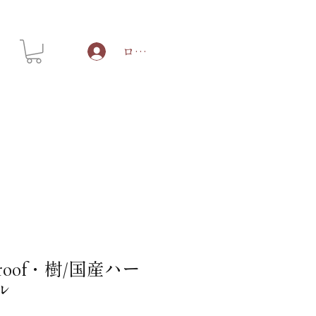
ログイン
proof・樹/国産ハー
ル