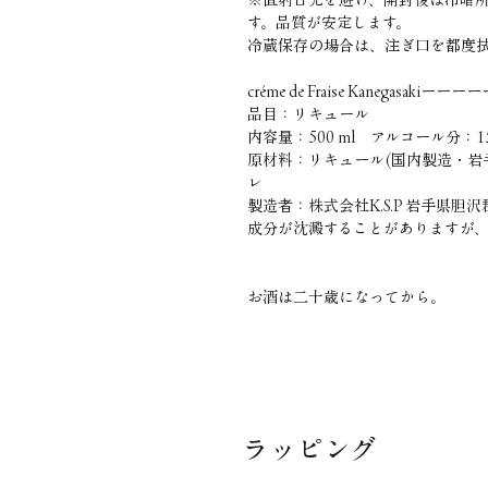
す。品質が安定します。
冷蔵保存の場合は、注ぎ口を都度
créme de Fraise Kanegasa
品目：リキュール
内容量：500 ml アルコール分：1
原材料：リキュール(国内製造・岩
レ
製造者：株式会社K.S.P 岩手県胆
成分が沈澱することがありますが
お酒は二十歳になってから。
ラッピング