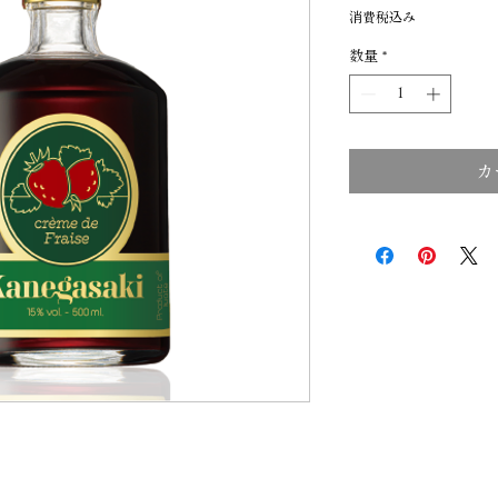
格
消費税込み
数量
*
カ