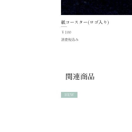
紙コースター(ロゴ入り)
価格
￥100
消費税込み
関連商品
NEW