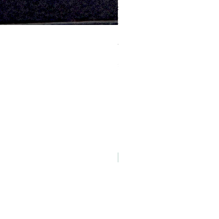
ラッピング「Happy Birthday」
価格
￥100
消費税込み
NEW