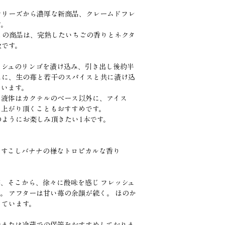
シリーズから濃厚な新商品、クレームドフレ
す。
この商品は、完熟したいちごの香りとネクタ
徴です。
ッシュのリンゴを漬け込み、引き出し後約半
スに、生の苺と若干のスパイスと共に漬け込
ています。
な液体はカクテルのベース以外に、アイス
し上がり頂くこともおすすめです。
のようにお楽しみ頂きたい1本です。
、すこしバナナの様なトロピカルな香り
、そこから、徐々に酸味を感じ フレッシュ
。 アフターは甘い苺の余韻が続く。 ほのか
っています。
所または冷蔵での保管をおすすめしておりま