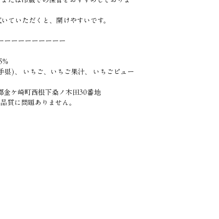
拭いていただくと、開けやすいです。
kiーーーーーーーーーーーーーー
5%
手県)、 いちご、いちご果汁、 いちごピュー
沢郡金ケ崎町西根下桑ノ木田30番地
、品質に問題ありません。