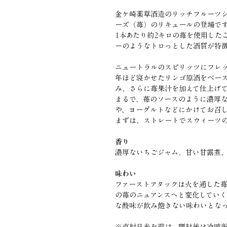
金ケ崎薬草酒造のリッチフルーツ
ーズ（苺）のリキュールの登場で
1本あたり約2キロの苺を使用した
ーのようなトロっとした酒質が特
ニュートラルのスピリッツにフレ
年ほど寝かせたリンゴ原酒をベー
み、さらに苺果汁を加えて仕上げ
まるで、苺のソースのように濃厚
や、ヨーグルトなどにかけてお召
まずは、ストレートでスウィーツ
香り
濃厚ないちごジャム、甘い甘露煮
味わい
ファーストアタックは火を通した苺
の苺のニュアンスへと変化していく
な酸味が飲み飽きない味わいとな
※直射日光を避け、開封後は冷暗