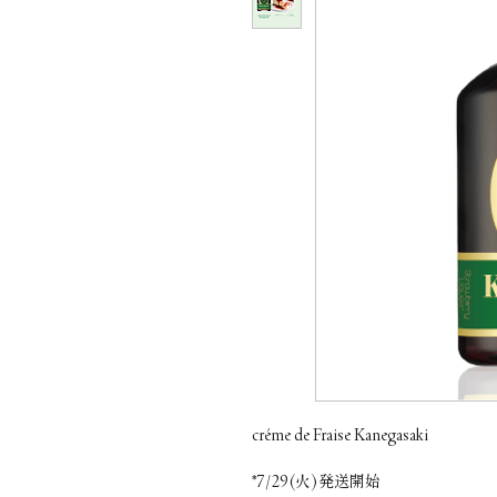
créme de Fraise Kanegasaki
*7/29(火)発送開始