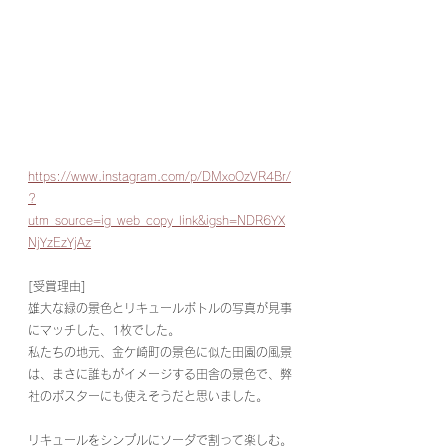
https://www.instagram.com/p/DMxoOzVR4Br/
?
utm_source=ig_web_copy_link&igsh=NDR6YX
NjYzEzYjAz
[受賞理由]
雄大な緑の景色とリキュールボトルの写真が見事
にマッチした、1枚でした。
私たちの地元、金ケ崎町の景色に似た田園の風景
は、まさに誰もがイメージする田舎の景色で、弊
社のポスターにも使えそうだと思いました。
リキュールをシンプルにソーダで割って楽しむ。