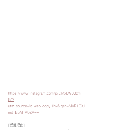
https://www.instagram.com/p/DMxLW03zmF
9/?
utm_source=ig_web_copy_link&igsh=MXR1OXJ
mdTB5MTA0ZA==
[受賞理由]