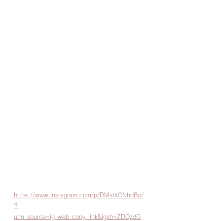
https://www.instagram.com/p/DMshtONhd8o/
?
utm_source=ig_web_copy_link&igsh=ZDQzdG