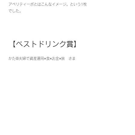
アペリティーボとはこんなイメージ。という1枚
でした。
【ベストドリンク賞】
かた@夫婦で資産運用×食×お金×旅　さま