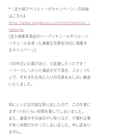
*「金ケ崎アペリティーボキャンペーン」の詳細
はこちら⇩
https://www.kspyakusou.com/post/aperitivo_c
hallenge
(金ケ崎薬草酒造のハーブリキュールやフルーツ
リキュールを使った素敵な写真をSNSに掲載す
るキャンペーン)
100件近い応募があり、大変嬉しかったです！
一つ一つしっかりと確認させて頂き、スタッフ5
人で、それぞれお気に入りの写真を出し合い審査
いたしました。
特にレシピは可能な限り試したので、この作業に
まず1ヶ月くらい時間を要してしまいました。
また、審査やその後のやり取りなど、不慣れな事
が多く時間がかかってしまいました。申し訳あり
ません。