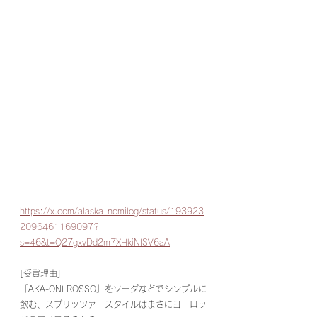
https://x.com/alaska_nomilog/status/193923
2096461169097?
s=46&t=Q27gxvDd2m7XHkiNISV6aA
[受賞理由]
「AKA-ONI ROSSO」をソーダなどでシンプルに
飲む、スプリッツァースタイルはまさにヨーロッ