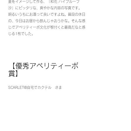
夏をイメージして作る、「和花 ハイプルーフ 
汐」にピッタリな、爽やかな内容の写真です。
明るいうちにお酒って良いですよね。普段の休日
の、今日はお昼から飲んじゃおうかな。そんな感
じでアペリティーボ文化が根付くと最高だなと感
じる1枚でした。
【優秀アペリティーボ
賞】
SCARLET@自宅でカクテル　さま