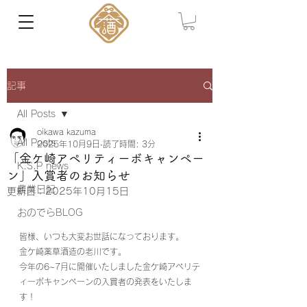
記事
All Posts
oikawa kazuma
All Posts
2025年10月9日
読了時間: 3分
「金ケ崎アペリティーボキャンペー
K.S.P news
ン」入賞者のお知らせ
農業日記
更新日：
2025年10月15日
おのでらBLOG
皆様、いつも大変お世話になっております。
金ケ崎薬草酒造の老川です。
今年の6~7月に開催いたしました金ケ崎アペリテ
ィーボキャンペーンの入賞者の発表をいたしま
す！