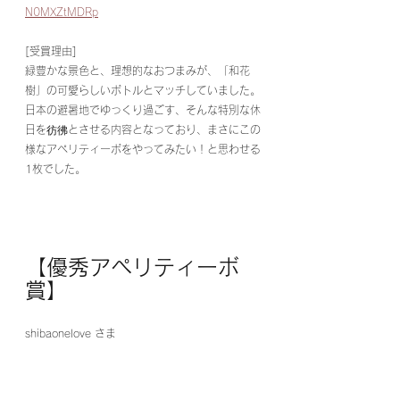
N0MXZtMDRp
[受賞理由]
緑豊かな景色と、理想的なおつまみが、「和花 
樹」の可愛らしいボトルとマッチしていました。
日本の避暑地でゆっくり過ごす、そんな特別な休
日を彷彿とさせる内容となっており、まさにこの
様なアペリティーボをやってみたい！と思わせる
1枚でした。
【優秀アペリティーボ
賞】
shibaonelove さま