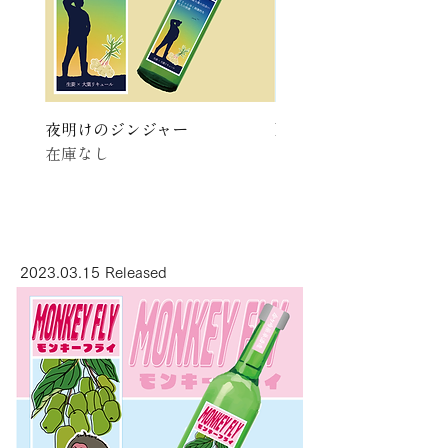
夜明けのジンジャー
FIRE ROSE 情熱の薔薇
在庫なし
在庫なし
2023.03.15
Released