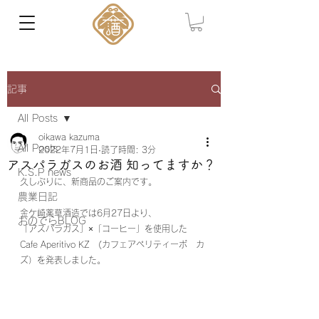
記事
All Posts
oikawa kazuma
All Posts
2022年7月1日
読了時間: 3分
アスパラガスのお酒 知ってますか？
K.S.P news
久しぶりに、新商品のご案内です。
農業日記
金ケ崎薬草酒造では6月27日より、
おのでらBLOG
「アスパラガス」×「コーヒー」を使用した
Cafe Aperitivo KZ　(カフェアペリティーボ　カ
ズ）を発表しました。