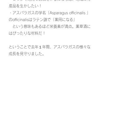
産品を生かしたい！
・アスパラガスの学名「Asparagus officinalis 」
のofficinalisはラテン語で「薬用になる」
　という意味もあるほど栄養素が満点。薬草酒に
はぴったりな材料だ！
ということで去年１年間、アスパラガスの様々な
成長を見守りました。