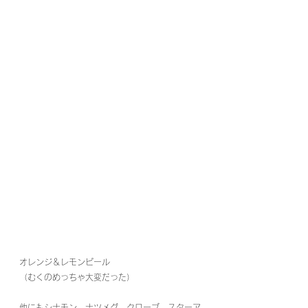
オレンジ＆レモンピール
（むくのめっちゃ大変だった）
他にもシナモン、ナツメグ、クローブ、スターア