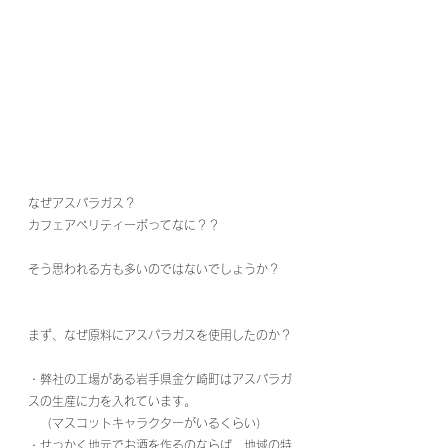
なぜアスパラガス？
カフェアペリティーボってなに？？
そう思われる方も多いのではないでしょうか？
まず、なぜ原料にアスパラガスを使用したのか？
・弊社の工場がある岩手県金ケ崎町はアスパラガ
スの生産に力を入れています。
　（マスコットキャラクターがいるくらい）
・せっかく地元でお酒を作るのならば、地域の特