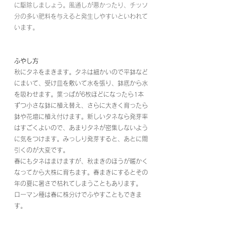
に駆除しましょう。風通しが悪かったり、チッソ
分の多い肥料を与えると発生しやすいといわれて
います。
ふやし方
秋にタネをまきます。タネは細かいので平鉢など
にまいて、受け皿を敷いて水を張り、鉢底から水
を吸わせます。葉っぱが6枚ほどになったら1本
ずつ小さな鉢に植え替え、さらに大きく育ったら
鉢や花壇に植え付けます。新しいタネなら発芽率
はすごくよいので、あまりタネが密集しないよう
に気をつけます。みっしり発芽すると、あとに間
引くのが大変です。
春にもタネはまけますが、秋まきのほうが暖かく
なってから大株に育ちます。春まきにするとその
年の夏に暑さで枯れてしまうこともあります。
ローマン種は春に株分けでふやすこともできま
す。