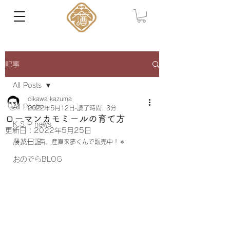
記事
All Posts
oikawa kazuma
All Posts
2022年5月12日
読了時間: 3分
ローマンカモミールの育て方
K.S.P news
更新日：
2022年5月25日
農業日記
＊ハーブ苗、産直来夢くんで販売中！＊
おのでらBLOG