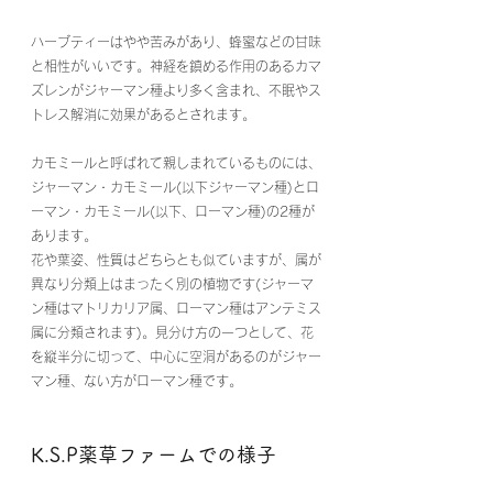
ハーブティーはやや苦みがあり、蜂蜜などの甘味
と相性がいいです。神経を鎮める作用のあるカマ
ズレンがジャーマン種より多く含まれ、不眠やス
トレス解消に効果があるとされます。
カモミールと呼ばれて親しまれているものには、
ジャーマン・カモミール(以下ジャーマン種)とロ
ーマン・カモミール(以下、ローマン種)の2種が
あります。 
花や葉姿、性質はどちらとも似ていますが、属が
異なり分類上はまったく別の植物です(ジャーマ
ン種はマトリカリア属、ローマン種はアンテミス
属に分類されます)。見分け方の一つとして、花
を縦半分に切って、中心に空洞があるのがジャー
マン種、ない方がローマン種です。 
K.S.P薬草ファームでの様子