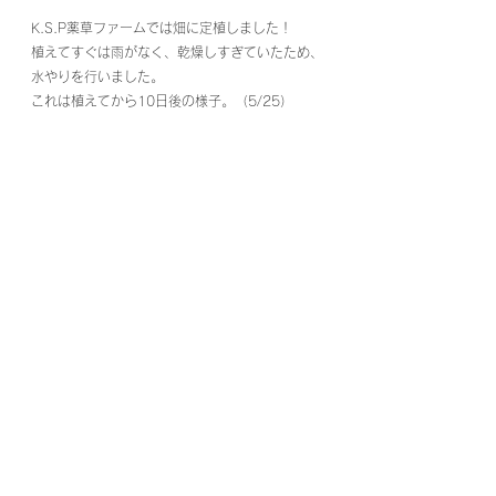
K.S.P薬草ファームでは畑に定植しました！
植えてすぐは雨がなく、乾燥しすぎていたため、
水やりを行いました。
これは植えてから10日後の様子。（5/25）
植えて一年後の様子。
岩手金ケ崎の雪も越えます！
ローマンカモミールは横に広がる種です。