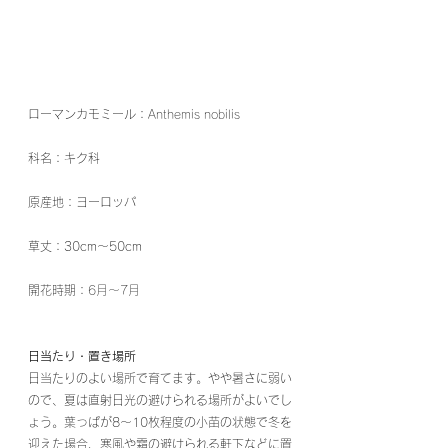
ローマンカモミール：
Anthemis nobilis
科名：キク科
原産地：ヨーロッパ
草丈：30cm～50cm
開花時期：
6月～7月
日当たり・置き場所
日当たりのよい場所で育てます。やや暑さに弱い
ので、夏は直射日光の避けられる場所がよいでし
ょう。葉っぱが8～10枚程度の小苗の状態で冬を
迎えた場合、寒風や霜の避けられる軒下などに置