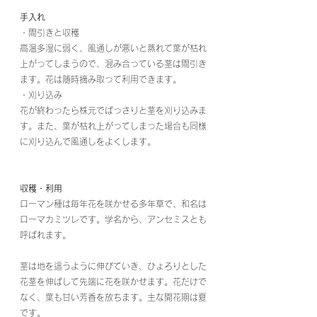
手入れ
・間引きと収穫
高温多湿に弱く、風通しが悪いと蒸れて葉が枯れ
上がってしまうので、混み合っている茎は間引き
ます。花は随時摘み取って利用できます。
・刈り込み
花が終わったら株元でばっさりと茎を刈り込みま
す。また、葉が枯れ上がってしまった場合も同様
に刈り込んで風通しをよくします。
収穫・利用
ローマン種は毎年花を咲かせる多年草で、和名は
ローマカミツレです。学名から、アンセミスとも
呼ばれます。
茎は地を這うように伸びていき、ひょろりとした
花茎を伸ばして先端に花を咲かせます。花だけで
なく、葉も甘い芳香を放ちます。主な開花期は夏
です。