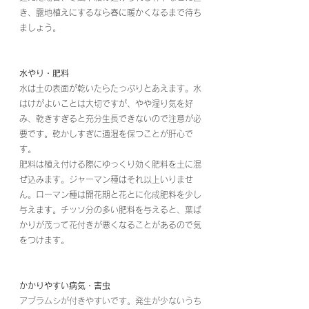
き、露地植えにするなら春に暖かくなるまで待ち
ましょう。 
水やり・肥料
水は土の表面が乾いたらたっぷりとあえます。水
はけがよいことは大切ですが、やや湿り気を好
み、乾きすぎると充分生長できないので注意が必
要です。乾かしすぎに適湿を保つことが肝心で
す。
肥料は植え付ける際にゆっくり効く肥料を土に混
ぜ込みます。ジャーマン種はそれ以上いりませ
ん。ローマン種は開花期と花とに化成肥料を少し
与えます。チッソ分の多い肥料を与えると、葉ば
かりが茂って花付きが悪くなることがあるので気
をつけます。
かかりやすい病気・害虫
アブラムシが付きやすいです。発生が少ないうち