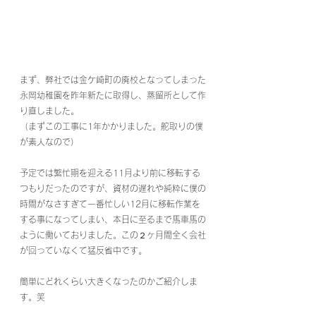
まず、弊社では金ケ崎町の廃校となってしまった
永岡幼稚園を昨年新たに取得し、蒸留所として作
り直しました。
（まずこの工事に1年かかりました。舵取りの僕
が素人なので）
予定では繁忙期を迎える11月より前に移転する
つもりだったのですが、資材の遅れや純粋に僕の
時間がなさすぎて一番忙しい12月に移転作業を
する事になってしまい、本日に至るまで馬車馬の
ように働いておりました。この２ヶ月間全く会社
が回っていなくて猛反省中です。
簡単にどれくらい大きくなったのかご紹介しま
す。笑