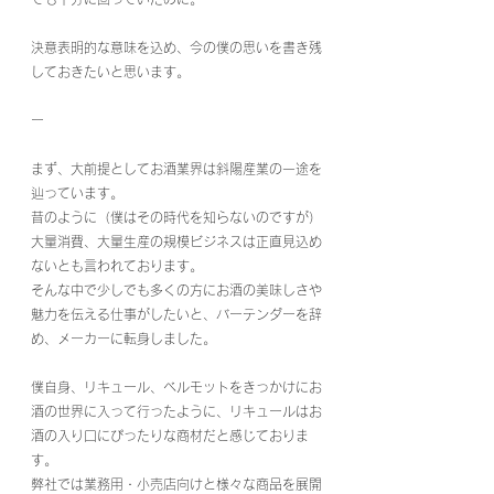
決意表明的な意味を込め、今の僕の思いを書き残
しておきたいと思います。
ー
まず、大前提としてお酒業界は斜陽産業の一途を
辿っています。
昔のように（僕はその時代を知らないのですが）
大量消費、大量生産の規模ビジネスは正直見込め
ないとも言われております。
そんな中で少しでも多くの方にお酒の美味しさや
魅力を伝える仕事がしたいと、バーテンダーを辞
め、メーカーに転身しました。
僕自身、リキュール、ベルモットをきっかけにお
酒の世界に入って行ったように、リキュールはお
酒の入り口にぴったりな商材だと感じておりま
す。
弊社では業務用・小売店向けと様々な商品を展開