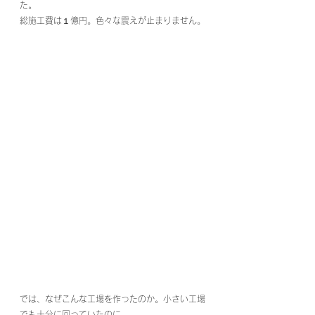
た。
総施工費は１億円。色々な震えが止まりません。
では、なぜこんな工場を作ったのか。小さい工場
でも十分に回っていたのに。