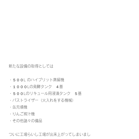
新たな設備の取得としては
・５００L のハイブリット蒸留機
・１０００Lの発酵タンク　４基
・５００Lのリキュール用浸漬タンク　５基
・パストライザー（火入れをする機械）
・缶充填機
・りんご搾汁機
・その他諸々の備品
ついに工場らいし工場が出来上がってしまいまし