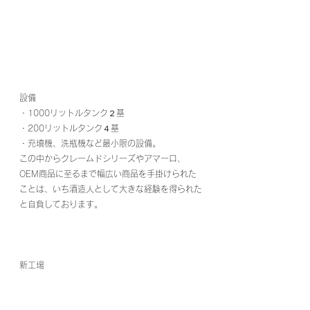
設備
・1000リットルタンク２基
・200リットルタンク４基
・充填機、洗瓶機など最小限の設備。
この中からクレームドシリーズやアマーロ、
OEM商品に至るまで幅広い商品を手掛けられた
ことは、いち酒造人として大きな経験を得られた
と自負しております。
新工場