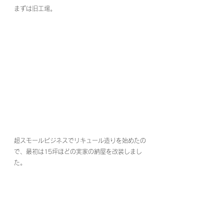
まずは旧工場。
超スモールビジネスでリキュール造りを始めたの
で、最初は15坪ほどの実家の納屋を改装しまし
た。