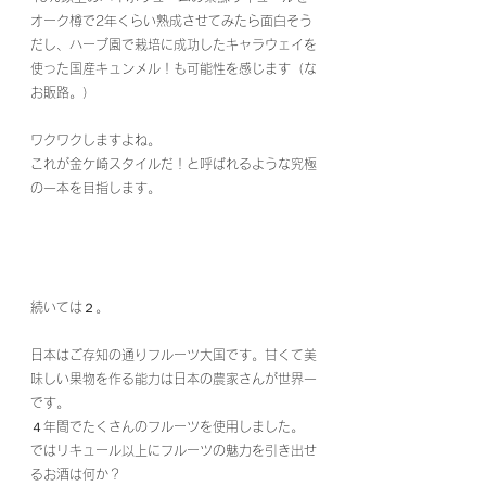
オーク樽で2年くらい熟成させてみたら面白そう
だし、ハーブ園で栽培に成功したキャラウェイを
使った国産キュンメル！も可能性を感じます（な
お販路。）
ワクワクしますよね。
これが金ケ崎スタイルだ！と呼ばれるような究極
の一本を目指します。
続いては２。
日本はご存知の通りフルーツ大国です。甘くて美
味しい果物を作る能力は日本の農家さんが世界一
です。
４年間でたくさんのフルーツを使用しました。
ではリキュール以上にフルーツの魅力を引き出せ
るお酒は何か？