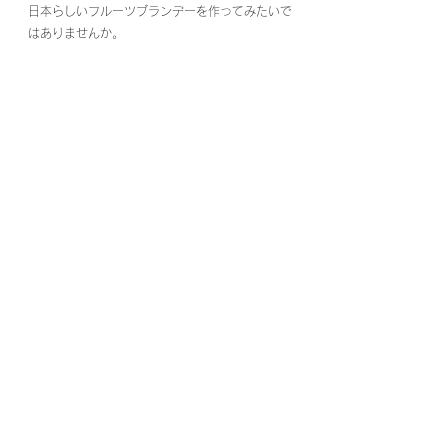
日本らしいフルーツブランデーを作ってみたいで
はありませんか。
昨年は弊社もりんご農園を事業継承し、果樹栽培
にも挑戦しました。
日本の農業の良い点、悪い点、身をもって体験し
ています。
あまりここでは書かないことにしますが、ブラン
デーの事業が形になると、いろんな生産者・地域
の農業全体の生産性を大きく動かせると考えてい
ます。（文章にすると資金調達用の堅苦しい資料