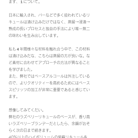
まず、１について。
日本に輸入され、バーなどで多く扱われているリ
キュールは漬け込みだけではなく、蒸留→浸漬→
熟成の長いプロセスと独自の手法により唯一無二
の味わいを生み出しています。
私も４年間様々な材料を触れ合う中で、この材料
は漬け込みだな、こちらは蒸留の方が良いな。な
ど素材に合わせてアプローチの方法が異なること
を学びました。
また、弊社ではベースアルコールは外注している
ので、よりクオリティーを高めるためにはベース
スピリッツの加工が非常に重要であると感じてい
ます。
想像してみてくだい。
弊社のラズベリーリキュールのベースが、香り高
いラズベリーブランデーだとしたら、余韻がおそ
らく次の日まで続きます。
40％以上のハイボリュームの紫蘇リキュールを