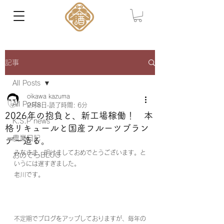
記事
All Posts
oikawa kazuma
All Posts
2月8日
読了時間: 6分
2026年の抱負と、新工場稼働！ 本
K.S.P news
格リキュールと国産フルーツブラン
農業日記
デー造る。
みなさま、明けましておめでとうございます。と
おのでらBLOG
いうには遅すぎました。
老川です。
不定期でブログをアップしておりますが、毎年の