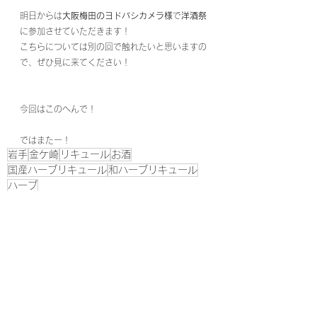
明日からは
大阪梅田のヨドバシカメラ様
で
洋酒祭
に参加させていただきます！
こちらについては別の回で触れたいと思いますの
で、ぜひ見に来てください！
今回はこのへんで！
ではまたー！
岩手
金ケ崎
リキュール
お酒
国産ハーブリキュール
和ハーブリキュール
ハーブ
おのでらBLOG
すべて表示
最新記事