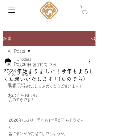
記事
All Posts
Onodera
All Posts
1月30日
読了時間: 3分
2026年始まりました！今年もよろし
K.S.P news
くお願いいたします！(おのでら)
農業日記
皆さま、あけましておめでとうございます！
おのでらBLOG
おのでらです！
2026年になり、早くも1ヶ月が立ちそうです
が、
皆さまいかがお過ごしでしょうか。