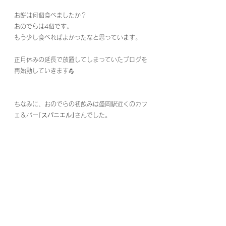
お餅は何個食べましたか？
おのでらは4個です。
もう少し食べればよかったなと思っています。
正月休みの延長で放置してしまっていたブログを
再始動していきます💪
ちなみに、おのでらの初飲みは盛岡駅近くのカフ
ェ＆バー｢
スパニエル｣
さんでした。