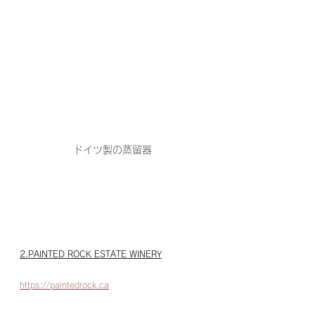
ドイツ製の蒸留器
2.PAINTED ROCK ESTATE WINERY
https://paintedrock.ca