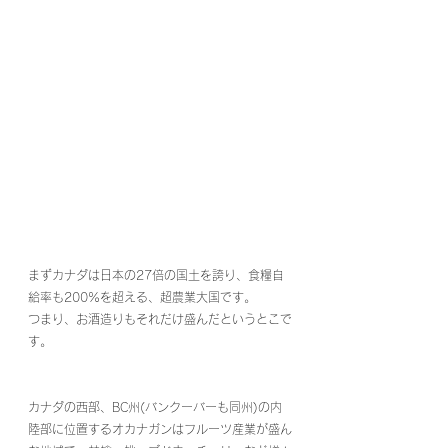
まずカナダは日本の27倍の国土を誇り、食糧自
給率も200%を超える、超農業大国です。
つまり、お酒造りもそれだけ盛んだというとこで
す。
カナダの西部、BC州(バンクーバーも同州)の内
陸部に位置するオカナガンはフルーツ産業が盛ん