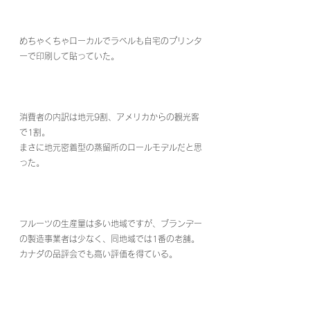
めちゃくちゃローカルでラベルも自宅のプリンタ
ーで印刷して貼っていた。
消費者の内訳は地元9割、アメリカからの観光客
で1割。
まさに地元密着型の蒸留所のロールモデルだと思
った。
フルーツの生産量は多い地域ですが、ブランデー
の製造事業者は少なく、同地域では1番の老舗。
カナダの品評会でも高い評価を得ている。