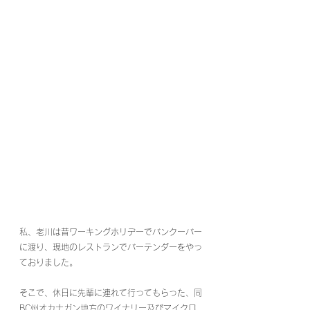
私、老川は昔ワーキングホリデーでバンクーバー
に渡り、現地のレストランでバーテンダーをやっ
ておりました。
そこで、休日に先輩に連れて行ってもらった、同
BC州オカナガン地方のワイナリー及びマイクロ