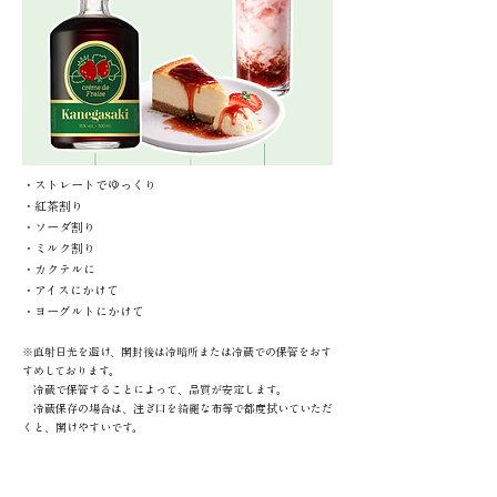
・ストレートでゆっくり
・​紅茶割り
・​ソーダ割り
・​ミルク割り
・カクテルに
・アイスにかけて
​・ヨーグルトにかけて
※直射日光を避け、開封後は冷暗所または冷蔵での保管をおす
すめしております。
冷蔵で保管することによって、品質が安定します。
冷蔵保存の場合は、注ぎ口を綺麗な布等で都度拭いていただ
くと、開けやすいです。