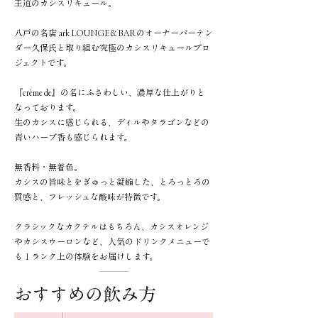
王道のカシスリキュール。
八戸の名店 ark LOUNGE＆BAR のオーナーバーテン
ダー久保氏と取り組む究極のカシスリキュールプロ
ジェクトです。
『cr
è
me de』の名にふさわしい、濃厚な仕上がりと
なっております。
生のカシスに感じられる、ディルやタラゴンなどの
青いハーブ香も感じられます。
無香料・無着色。
カシスの旨味とをぎゅっと凝縮した、とろっとろの
質感と、フレッシュな酸味が特徴です。
クラシックなカクテルはもちろん、カシスオレンジ
やカシスウーロンなど、人気のドリンクメニューで
も１ランク上の体験をお届けします。
おすすめの飲み方