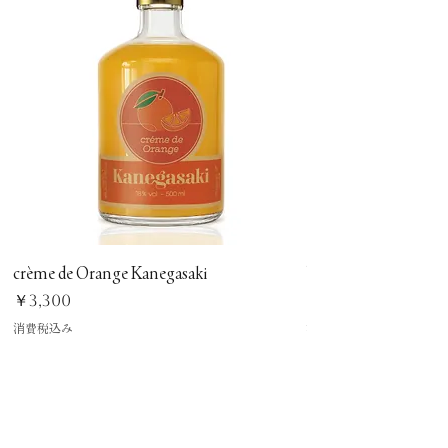
crème de Orange Kanegasaki
barrel aged creme de
価格
価格
￥3,300
￥11,000
消費税込み
消費税込み