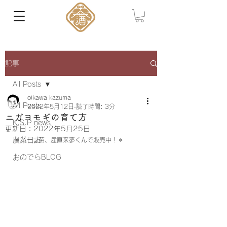
記事
All Posts
oikawa kazuma
All Posts
2022年5月12日
読了時間: 3分
ニガヨモギの育て方
K.S.P news
更新日：
2022年5月25日
農業日記
＊ハーブ苗、産直来夢くんで販売中！＊
おのでらBLOG