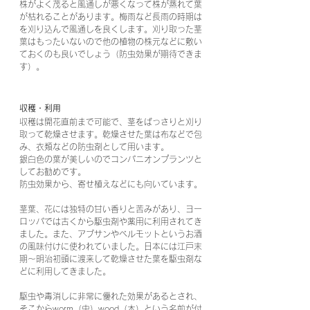
株がよく茂ると風通しが悪くなって株が蒸れて葉
が枯れることがあります。梅雨など長雨の時期は
を刈り込んで風通しを良くします。刈り取った茎
葉はもったいないので他の植物の株元などに敷い
ておくのも良いでしょう（防虫効果が期待できま
す）。
収穫・利用
収穫は開花直前まで可能で、茎をばっさりと刈り
取って乾燥させます。乾燥させた葉は布などで包
み、衣類などの防虫剤として用います。
銀白色の葉が美しいのでコンパニオンプランツと
してお勧めです。
防虫効果から、寄せ植えなどにも向いています。
茎葉、花には独特の甘い香りと苦みがあり、ヨー
ロッパでは古くから駆虫剤や薬用に利用されてき
ました。また、アブサンやベルモットというお酒
の風味付けに使われていました。日本には江戸末
期～明治初頭に渡来して乾燥させた葉を駆虫剤な
どに利用してきました。 
駆虫や毒消しに非常に優れた効果があるとされ、
そこからworm（虫）wood（木）という名前が付