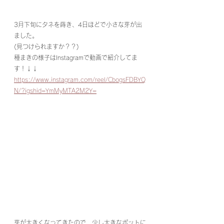
3月下旬にタネを蒔き、4日ほどで小さな芽が出
ました。
(見つけられますか？？)
種まきの様子はInstagramで動画で紹介してま
す！↓↓
https://www.instagram.com/reel/CbogsFDBYQ
N/?igshid=YmMyMTA2M2Y=
芽が大きくなってきたので、少し大きなポットに