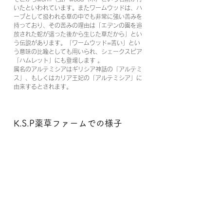
いたといわれています。またワームウッドは、ハ
ーブとして扱われる草の中でも非常に強い苦みを
持っており、その苦みの理由は「エデンの園を追
放された蛇が這った後から生じた草だから」とい
う伝説があります。「ワームウッド=苦い」とい
う意味の比喩としても用いられ、シェークスピア
「ハムレット」にも登場します 。 
属名のアルテミシアはギリシア神話の「アルテミ
ス」、もしくはカリア王妃の「アルテミシア」に
由来するとされます。
K.S.P薬草ファームでの様子