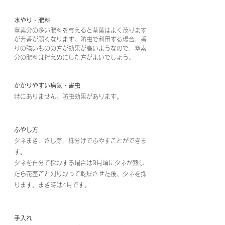
水やり・肥料
窒素分の多い肥料を与えると茎葉はよく茂ります
が芳香が弱くなります。防虫で利用する場合、香
りの強いものの方が効果が高いようなので、窒素
分の肥料は控えめにした方がよいでしょう。
かかりやすい病気・害虫
特にありません。防虫効果があります。
ふやし方
タネまき、さし芽、株分けでふやすことができま
す。
タネを自分で採取する場合は9月頃にタネが熟し
たら花茎ごと刈り取って乾燥させた後、タネを採
ります。まき時は4月です。
手入れ