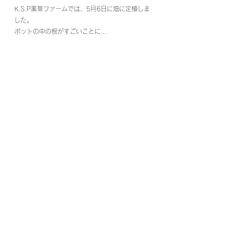
K.S.P薬草ファームでは、5月6日に畑に定植しま
した。
ポットの中の根がすごいことに...
植えた直後のニガヨモギはこんな感じです。
ちなみに一年前に植えて、岩手金ケ崎の大雪を耐
え抜いたニガヨモギの様子はこちら。↓↓