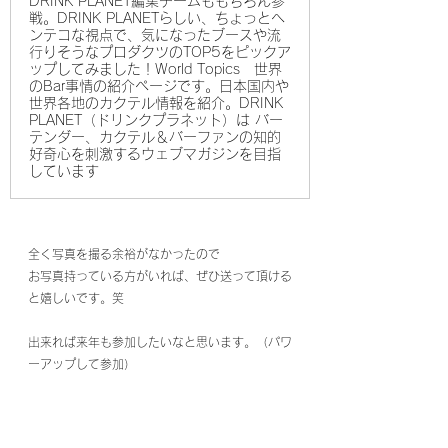
DRINK PLANET編集チームももちろん参
戦。DRINK PLANETらしい、ちょっとヘ
ンテコな視点で、気になったブースや流
行りそうなプロダクツのTOP5をピックア
ップしてみました！World Topics 世界
のBar事情の紹介ページです。日本国内や
世界各地のカクテル情報を紹介。DRINK
PLANET（ドリンクプラネット）は バー
テンダー、カクテル＆バーファンの知的
好奇心を刺激するウェブマガジンを目指
しています
全く写真を撮る余裕がなかったので
お写真持っている方がいれば、ぜひ送って頂ける
と嬉しいです。笑
出来れば来年も参加したいなと思います。（パワ
ーアップして参加）