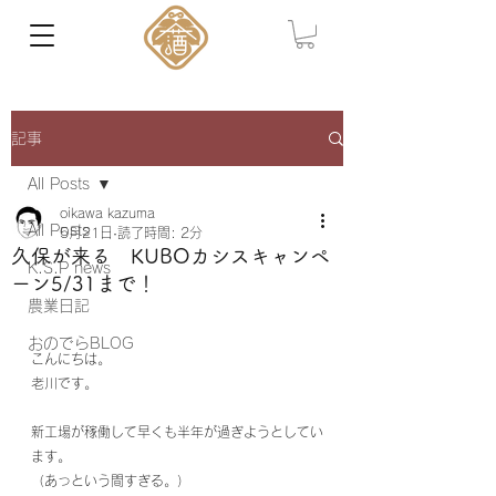
記事
All Posts
oikawa kazuma
All Posts
5月21日
読了時間: 2分
久保が来る KUBOカシスキャンペ
K.S.P news
ーン5/31まで！
農業日記
おのでらBLOG
こんにちは。
老川です。
新工場が稼働して早くも半年が過ぎようとしてい
ます。
（あっという間すぎる。）