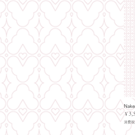
Nak
価格
￥3,
消費税