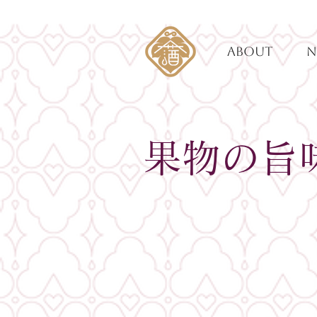
ABOUT
N
果物の旨