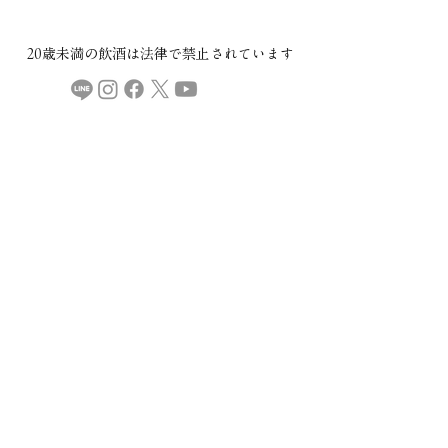
20歳未満の飲酒は法律で禁止されています​
COMPANY
ご利用規約
プライバシーポリシー
特定商取引法に基づく表記
CONTACT
本社：​〒029-4503 岩手県胆沢郡金ケ崎町西根下桑ノ木田30
直売所・製造場：
〒029-4504 岩手県胆沢郡金ケ崎町永沢堀切後32
金ケ崎薬草酒造
mail:
info@kspyakusou.com