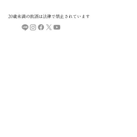
20歳未満の飲酒は法律で禁止されています​
COMPANY
ご利用規約
プライバシーポリシー
特定商取引法に基づく表記
CONTACT
本社：​〒029-4503 岩手県胆沢郡金ケ崎町西根下桑ノ木田30
直売所・製造場：
〒029-4504 岩手県胆沢郡金ケ崎町永沢堀切後32
金ケ崎薬草酒造
mail:
info@kspyakusou.com