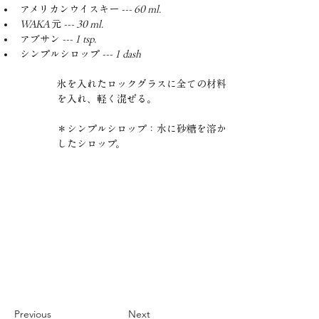
アメリカンウイスキー 
--- 60 ml.
WAKA 
元 
--- 30 ml.
アブサン 
--- 1 tsp.
シンプルシロップ 
--- 1 dash
氷を入れたロックグラスに全ての材料
を入れ、軽く混ぜる。
＊シンプルシロップ：水に砂糖を溶か
したシロップ。
Previous
Next