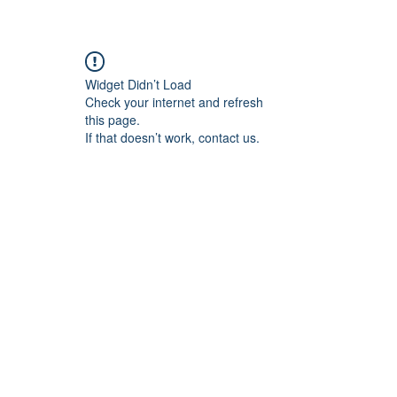
Widget Didn’t Load
Check your internet and refresh
this page.
If that doesn’t work, contact us.