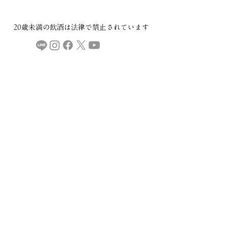
20歳未満の飲酒は法律で禁止されています​
COMPANY
ご利用規約
プライバシーポリシー
特定商取引法に基づく表記
CONTACT
本社：​〒029-4503 岩手県胆沢郡金ケ崎町西根下桑ノ木田30
直売所・製造場：
〒029-4504 岩手県胆沢郡金ケ崎町永沢堀切後32
金ケ崎薬草酒造
mail:
info@kspyakusou.com