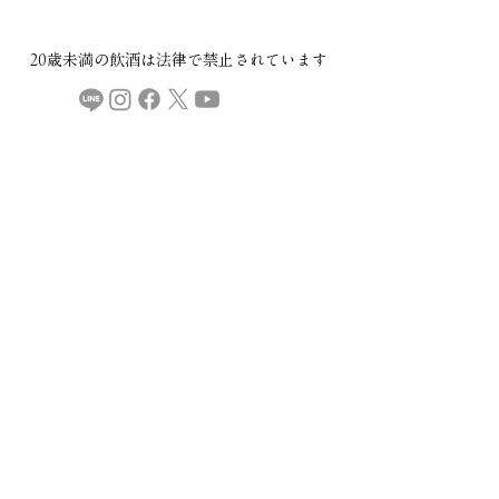
20歳未満の飲酒は法律で禁止されています​
COMPANY
ご利用規約
プライバシーポリシー
特定商取引法に基づく表記
CONTACT
本社：​〒029-4503 岩手県胆沢郡金ケ崎町西根下桑ノ木田30
直売所・製造場：
〒029-4504 岩手県胆沢郡金ケ崎町永沢堀切後32
金ケ崎薬草酒造
mail:
info@kspyakusou.com