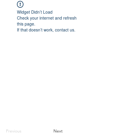
Widget Didn’t Load
Check your internet and refresh
this page.
If that doesn’t work, contact us.
Previous
Next