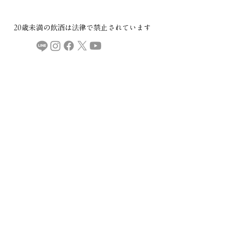
20歳未満の飲酒は法律で禁止されています​
COMPANY
ご利用規約
プライバシーポリシー
特定商取引法に基づく表記
CONTACT
本社：​〒029-4503 岩手県胆沢郡金ケ崎町西根下桑ノ木田30
直売所・製造場：
〒029-4504 岩手県胆沢郡金ケ崎町永沢堀切後32
金ケ崎薬草酒造
mail:
info@kspyakusou.com