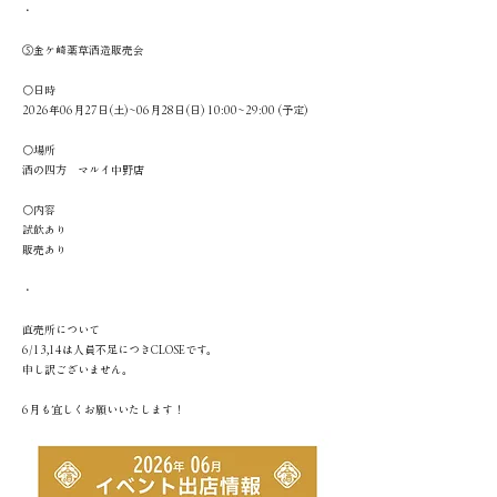
・
⑤金ケ崎薬草酒造販売会
〇日時
2026年06月27日(土)~06月28日(日) 10:00~29:00 (予定)
〇場所
酒の四方 マルイ中野店
〇内容
試飲あり
販売あり
・
直売所について
6/13,14は人員不足につきCLOSEです。
申し訳ございません。
6月も宜しくお願いいたします！