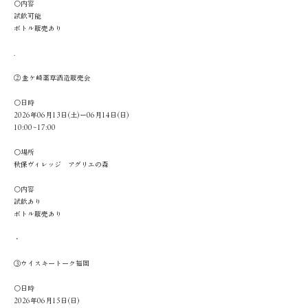
〇内容
試飲可能
ボトル販売あり
.
② 金ケ崎薬草酒造販売会
〇日時
2026年06月13日(土)ー06月14日(日)
10:00∼17:00
〇場所
秋保ヴィレッジ アグリエの森
〇内容
試飲あり
ボトル販売あり
・
③ウイスキートーク福岡
〇日時
2026年06月15日(日)