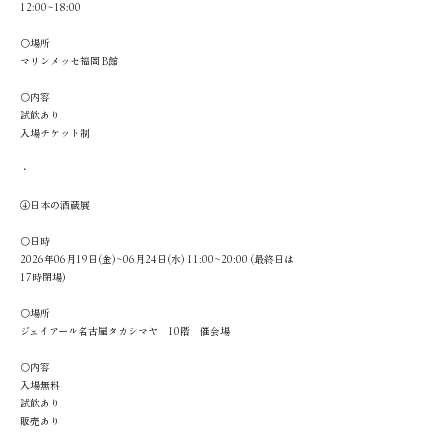
12:00∼18:00
〇場所
マリンメッセ福岡 B館
〇内容
試飲あり
入場チケット制
・
④日本の酒蔵展
〇日時
2026年06月19日(金)~06月24日(水) 11:00~20:00 (最終日は
17時閉場)
〇場所
ジェイアール名古屋タカシマヤ 10階 催会場
〇内容
入場無料
試飲あり
販売あり