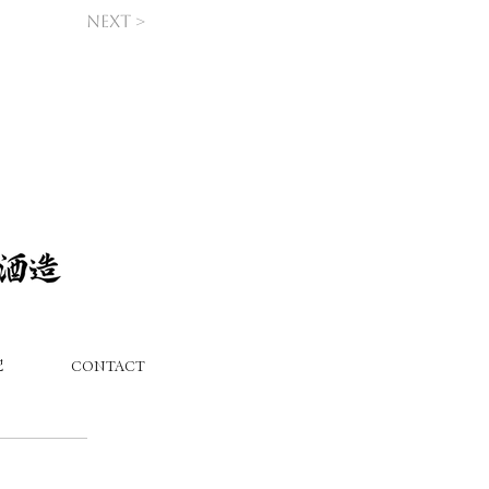
Next >
記
CONTACT