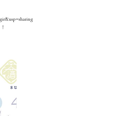
ir&usp=sharing
い！