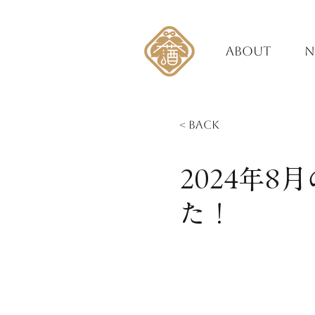
ABOUT
N
< Back
2024年
た！