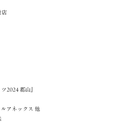
貨店
2024 郡山』
ルアネックス 他
供