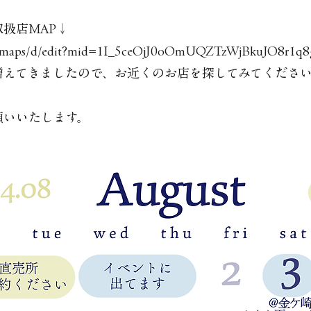
扱店MAP↓
m/maps/d/edit?mid=1I_5ceOjJ0oOmUQZTzWjBkuJO8r1q8g
増えてきましたので、お近くのお店を探してみてくださ
願いいたします。