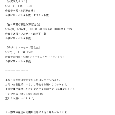
『水沢商人まつり』
6/9(日) 11:00~16:00
＠岩手水沢・水沢駅前通り
各種試飲・ボトル販売・ドリンク販売
『金ケ崎薬草酒造 試飲販売会』
6/14(金)~6/16(日) 10:00~20:30 (最終日18時終了予定)
＠岩手盛岡・フェザン本館地下一階
各種試飲・ボトル販売
『手づくりソーセージ実食会』
6/22(土) 11:00~15:00
＠岩手西和賀・伯楽(シャルキュトリートロントワ)
各種試飲・ボトル販売
ーーーーーーーーー
工場・直売所は黄色で記した日に開けられます。
ただいま繁忙期につき、ご予約をお願いしております。
土日祝はご連絡いただいてのご予約制です。(各種SNSメッセ
ージや電話：080-4510-4636 等)
宜しくお願いいたします。
＊一部商品発送は営業日以外でも行う場合があります。