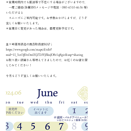
＊営業時間内でも配達等で不在にする場合がございますので、
一度ご連絡(各種SNSメッセージや電話：080-4510-4636 等)
いただけると
スムーズにご案内可能です。お手数おかけしますが、どうぞ
宜しくお願いいたします。
＊営業日に変更があった場合は、都度更新予定です。
金ケ崎薬草酒造の商品取扱店MAP↓
https://www.google.com/maps/d/edit?
mid=1I_5ceOjJ0oOmUQZTzWjBkuJO8r1q8gir&usp=sharing
お取り扱い酒屋さん等増えてきましたので、お近くのお店を探
してみてください！
今月もどうぞ宜しくお願いいたします。