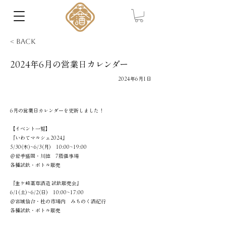
< Back
2024年6月の営業日カレンダー
2024年6月1日
6月の営業日カレンダーを更新しました！
【イベント一覧】
『いわてマルシェ2024』
5/30(木)~6/3(月) 10:00~19:00
＠岩手盛岡・川徳 7階催事場
各種試飲・ボトル販売
『金ケ崎薬草酒造 試飲販売会』
6/1(土)~6/2(日) 10:00~17:00
＠宮城仙台・杜の市場内 みちのく酒紀行
各種試飲・ボトル販売