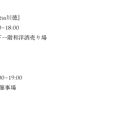
in川徳』
0~18:00
下一階和洋酒売り場
』
0~19:00
催事場