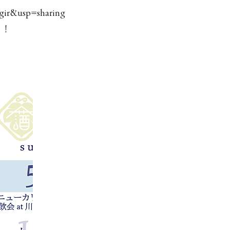
ir&usp=sharing
い！