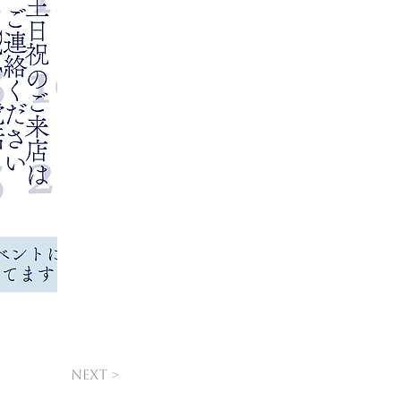
Next >