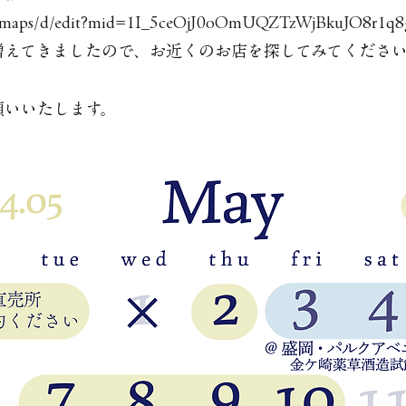
m/maps/d/edit?mid=1I_5ceOjJ0oOmUQZTzWjBkuJO8r1q8g
増えてきましたので、お近くのお店を探してみてくださ
願いいたします。