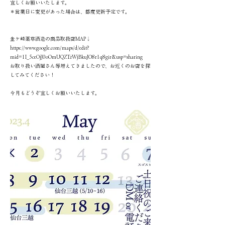
宜しくお願いいたします。
＊営業日に変更があった場合は、都度更新予定です。
金ケ崎薬草酒造の商品取扱店MAP↓
https://www.google.com/maps/d/edit?
mid=1I_5ceOjJ0oOmUQZTzWjBkuJO8r1q8gir&usp=sharing
お取り扱い酒屋さん等増えてきましたので、お近くのお店を探
してみてください！
今月もどうぞ宜しくお願いいたします。