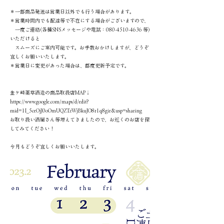
＊一部商品発送は営業日以外でも行う場合があります。
＊営業時間内でも配達等で不在にする場合がございますので、
一度ご連絡(各種SNSメッセージや電話：080-4510-4636 等)
いただけると
スムーズにご案内可能です。お手数おかけしますが、どうぞ
宜しくお願いいたします。
＊営業日に変更があった場合は、都度更新予定です。
金ケ崎薬草酒造の商品取扱店MAP↓
https://www.google.com/maps/d/edit?
mid=1I_5ceOjJ0oOmUQZTzWjBkuJO8r1q8gir&usp=sharing
お取り扱い酒屋さん等増えてきましたので、お近くのお店を探
してみてください！
今月もどうぞ宜しくお願いいたします。