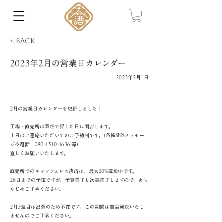
< Back
2023年2月の営業日カレンダー
2023年2月1日
2月の営業日カレンダーを更新しました！
工場・直売所は黄色で記した日に開店します。
土日はご連絡いただいてのご予約制です。(各種SNSメッセー
ジや電話：080-4510-4636 等)
宜しくお願いいたします。
直売所でのキャッシュレス決済は、最大20%還元中です。
28日までの予定ですが、予算終了し次第終了しますので、あら
かじめご了承ください。
2月3週目は出張のため不在です。この期間は商品発送いたし
ませんのでご了承ください。