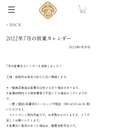
< Back
2022年7月の営業カレンダー
2022年6月30日
7月の営業日カレンダーを更新しました！
工場・直売所は黄色で記した日に開店します。
＊一部商品発送は営業日以外でも行う場合があります。
＊営業時間内でも畑作業等で不在にする場合がございますの
で、
一度ご連絡(各種SNSメッセージや電話：080-4510-4636 等)
いただけると
スムーズにご案内可能です。お手数おかけしますが、どうぞ
宜しくお願いいたします。
＊営業日に変更があった場合は、都度更新予定です。