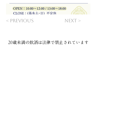
< Previous
Next >
20歳未満の飲酒は法律で禁止されています​
COMPANY
ご利用規約
プライバシーポリシー
特定商取引法に基づく表記
CONTACT
本社：​〒029-4503 岩手県胆沢郡金ケ崎町西根下桑ノ木田30
直売所・製造場：
〒029-4504 岩手県胆沢郡金ケ崎町永沢堀切後32