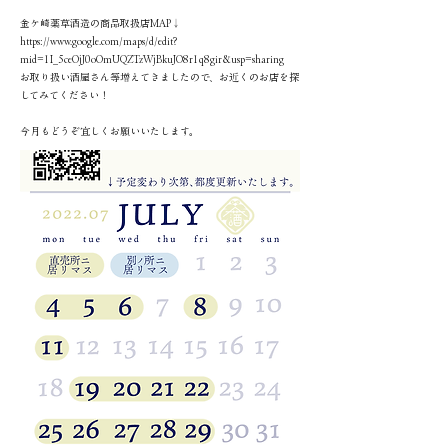
金ケ崎薬草酒造の商品取扱店MAP↓
https://www.google.com/maps/d/edit?
mid=1I_5ceOjJ0oOmUQZTzWjBkuJO8r1q8gir&usp=sharing
お取り扱い酒屋さん等増えてきましたので、お近くのお店を探
してみてください！
今月もどうぞ宜しくお願いいたします。