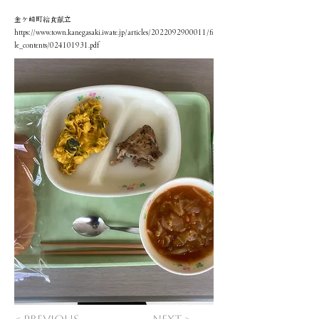
金ケ崎町給食献立
https://www.town.kanegasaki.iwate.jp/articles/2022092900011/fi
le_contents/024101931.pdf