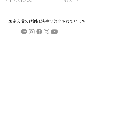
< Previous
Next >
20歳未満の飲酒は法律で禁止されています​
COMPANY
ご利用規約
プライバシーポリシー
特定商取引法に基づく表記
CONTACT
本社：​〒029-4503 岩手県胆沢郡金ケ崎町西根下桑ノ木田30
直売所・製造場：
〒029-4504 岩手県胆沢郡金ケ崎町永沢堀切後32
金ケ崎薬草酒造
mail:
info@kspyakusou.com