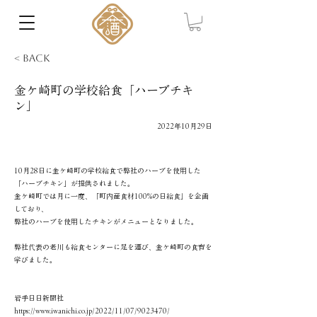
< Back
金ケ崎町の学校給食「ハーブチキ
ン」
2022年10月29日
10月28日に金ケ崎町の学校給食で弊社のハーブを使用した
「ハーブチキン」が提供されました。
金ケ崎町では月に一度、「町内産食材100%の日給食」を企画
しており、
弊社のハーブを使用したチキンがメニューとなりました。
弊社代表の老川も給食センターに足を運び、金ケ崎町の食育を
学びました。
岩手日日新聞社
https://www.iwanichi.co.jp/2022/11/07/9023470/