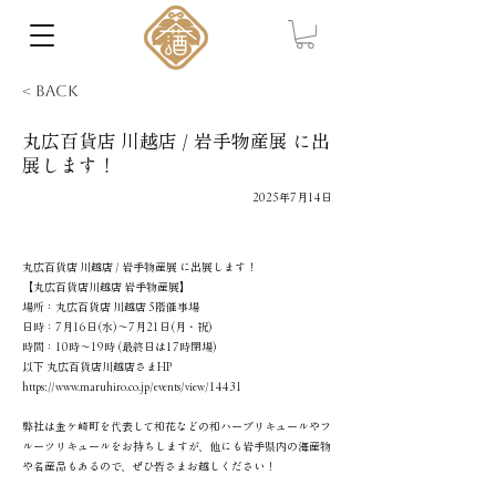
< Back
丸広百貨店 川越店 / 岩手物産展 に出
展します！
2025年7月14日
丸広百貨店 川越店 / 岩手物産展 に出展します！
【丸広百貨店川越店 岩手物産展】
場所：丸広百貨店 川越店 5階催事場
日時：7月16日(水)〜7月21日(月・祝)
時間：10時〜19時 (最終日は17時閉場)
以下 丸広百貨店川越店さまHP
https://www.maruhiro.co.jp/events/view/14431
弊社は金ケ崎町を代表して和花などの和ハーブリキュールやフ
ルーツリキュールをお持ちしますが、他にも岩手県内の海産物
や名産品もあるので、ぜひ皆さまお越しください！