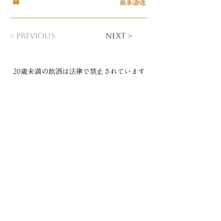
< Previous
Next >
20歳未満の飲酒は法律で禁止されています​
COMPANY
ご利用規約
プライバシーポリシー
特定商取引法に基づく表記
CONTACT
本社：​〒029-4503 岩手県胆沢郡金ケ崎町西根下桑ノ木田30
直売所・製造場：
〒029-4504 岩手県胆沢郡金ケ崎町永沢堀切後32