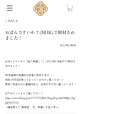
< Back
おばんですいわて(NHK)で取材され
ました！
2022年6月8日
おばんですいわて「金ケ崎推し！」(2022年6月前半)で取材を
受けました！
NHK盛岡の髙橋広行記者に取材を受け、
内容がWEB記事にもなっているのでご覧ください！
実際に放送された動画内容も、記事の下の方に載っています！
以下のリンクよりご覧ください！
https://www.nhk.jp/p/ts/GV37P3QRV4/blog/bl/prAM3NPgLr/bp/
plgVby7DZz/
「運命変えた"薬草酒" 元・酒嫌いが造り手に」