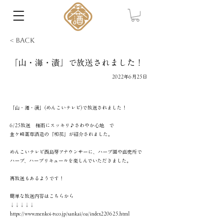
< Back
「山・海・漬」で放送されました！
2022年6月25日
「山・海・漬」(めんこいテレビ)で放送されました！
6/25放送 梅雨にスッキリ♪さわやか心地 で
金ケ崎薬草酒造の「和花」が紹介されました。
めんこいテレビ西島芽アナウンサーに、ハーブ園や直売所で
ハーブ、ハーブリキュールを楽しんでいただきました。
再放送もあるようです！
簡単な放送内容はこちらから
↓↓↓↓↓
https://www.menkoi-tv.co.jp/sankai/oa/index220625.html