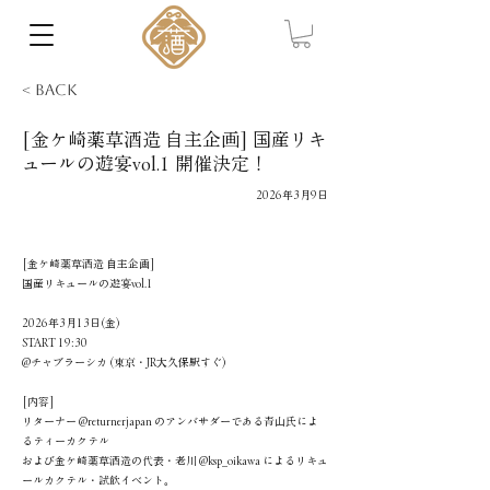
< Back
[金ケ崎薬草酒造 自主企画] 国産リキ
ュールの遊宴vol.1 開催決定！
2026年3月9日
[金ケ崎薬草酒造 自主企画]
国産リキュールの遊宴vol.1
2026年3月13日(金)
START 19:30
@チャブラーシカ (東京・JR大久保駅すぐ)
[内容]
リターナー @returnerjapan のアンバサダーである青山氏によ
るティーカクテル
および金ケ崎薬草酒造の代表・老川 @ksp_oikawa によるリキュ
ールカクテル・試飲イベント。