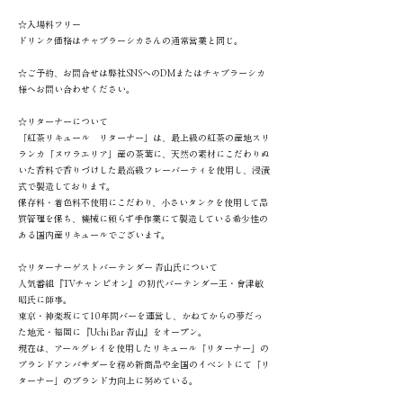
☆入場料フリー
ドリンク価格はチャブラーシカさんの通常営業と同じ。
☆ご予約、お問合せは弊社SNSへのDMまたはチャブラーシカ
様へお問い合わせください。
☆リターナーについて
「紅茶リキュール リターナー」は、最上級の紅茶の産地スリ
ランカ「ヌワラエリア」産の茶葉に、天然の素材にこだわりぬ
いた香料で香りづけした最高級フレーバーティを使用し、浸漬
式で製造しております。
保存料・着色料不使用にこだわり、小さいタンクを使用して品
質管理を保ち、機械に頼らず手作業にて製造している希少性の
ある国内産リキュールでございます。
☆リターナーゲストバーテンダー 青山氏について
人気番組『TVチャンピオン』の初代バーテンダー王・會津敏
昭氏に師事。
東京・神楽坂にて10年間バーを運営し、かねてからの夢だっ
た地元・福岡に『Uchi Bar 青山』をオープン。
現在は、アールグレイを使用したリキュール「リターナー」の
ブランドアンバサダーを務め新商品や全国のイベントにて「リ
ターナー」のブランド力向上に努めている。