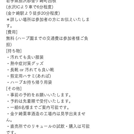
岩手県胆沢郡金ケ崎町西根
(水沢ICより車で6分程度)
(金ケ崎駅より徒歩20分程度)
＊詳しい場所は参加者の方にお伝えいたしま
す。
[費用]
無料 (ハーブ園までの交通費は参加者様ご負
担)
[持ち物]
・汚れても良い服装
・熱中症対策グッズ
・長靴 or 汚れても良い靴
・剪定用ハサミ(あれば)
・ハーブお持ち帰り用袋
[その他]
・事前の予約をお願いいたします。
・予約は先着順で受付いたします。
・一組6名様までご案内可能です。
・金ケ崎薬草酒造の工場内は見学出来ませ
ん。
・直売所でのリキュールの試飲・購入は可能
です。