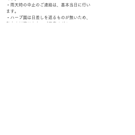
・雨天時の中止のご連絡は、基本当日に行い
ます。
・ハーブ園は日差しを遮るものが無いため、
熱中症対策は各自でご用意ください。
・収穫したハーブはお持ち帰りいただけま
す。
20歳未満の飲酒は法律で禁止されています​
COMPANY
ご利用規約
プライバシーポリシー
特定商取引法に基づく表記
CONTACT