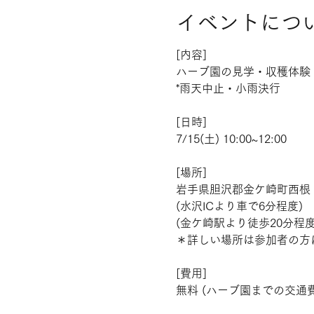
イベントにつ
[内容]
ハーブ園の見学・収穫体験
*雨天中止・小雨決行
[日時]
7/15(土) 10:00~12:00
[場所]
岩手県胆沢郡金ケ崎町西根
(水沢ICより車で6分程度)
(金ケ崎駅より徒歩20分程度
＊詳しい場所は参加者の方
[費用]
無料 (ハーブ園までの交通