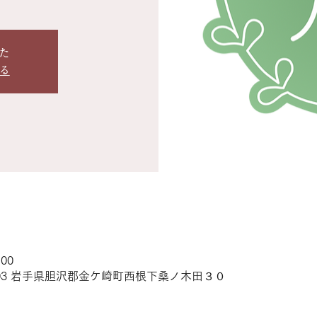
た
る
:00
4503 岩手県胆沢郡金ケ崎町西根下桑ノ木田３０