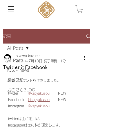
記事
All Posts
oikawa kazuma
All Posts
2021年7月10日
読了時間: 1分
TwitterとFacebook
K.S.P news
農業日記
SNSアカウントを作成しました。
おのでらBLOG
twitter:       
@kspyakusou
     ! NEW !
Facebook:  
@kspyakusou
     ! NEW !
Instagram:  
@kspyakusou
twitterは主に老川が、
Instagramは主に林が運営します。