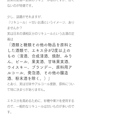
ないのが特徴です。
少し、話題がそれますが、
「リキュール」＝甘いお酒というイメージ、あり
ませんか？
実は日本の酒税区分のリキュールというお酒の定
義は
「酒類と糖類その他の物品を原料と
した酒類で、エキス分が2度以上の
もの（清酒、合成清酒、焼酎、みり
ん、ビール、果実酒、甘味果実酒、
ウイスキー、ブランデー、原料用ア
ルコール、発泡酒、その他の醸造
酒、粉末酒を除く。）」
とあり、実は甘味やアルコール度数、原料につい
て特に決まりがありません。
エキス分を高めるために、砂糖や果汁を使用する
ので、一般的なリキュールは甘いものが多いので
す。