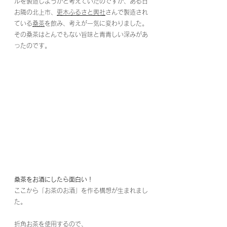
ルを製造しようかと考えていたのですが、ある日
お隣の北上市、
更木ふるさと興社
さんで製造され
ている
桑茶
を飲み、考えが一気に変わりました。
その桑茶はとんでもない旨味と青青しい深みがあ
ったのです。
桑茶をお酒にしたら面白い！
ここから「お茶のお酒」を作る構想が生まれまし
た。
折角お茶を使用するので、