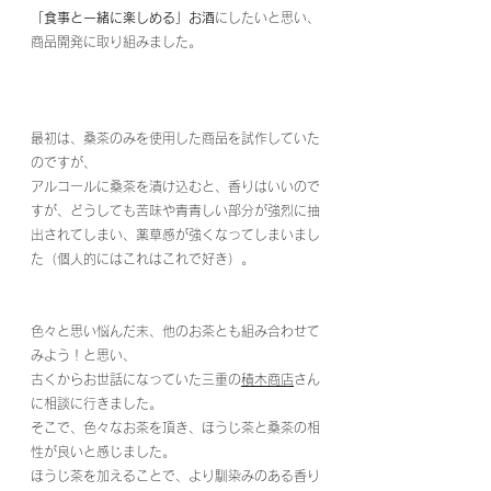
「食事と一緒に楽しめる」お酒
にしたいと思い、
商品開発に取り組みました。
最初は、桑茶のみを使用した商品を試作していた
のですが、
アルコールに桑茶を漬け込むと、香りはいいので
すが、どうしても苦味や青青しい部分が強烈に抽
出されてしまい、薬草感が強くなってしまいまし
た（個人的にはこれはこれで好き）。
色々と思い悩んだ末、他のお茶とも組み合わせて
みよう！と思い、
古くからお世話になっていた三重の
積木商店
さん
に相談に行きました。
そこで、色々なお茶を頂き、ほうじ茶と桑茶の相
性が良いと感じました。
ほうじ茶を加えることで、より馴染みのある香り