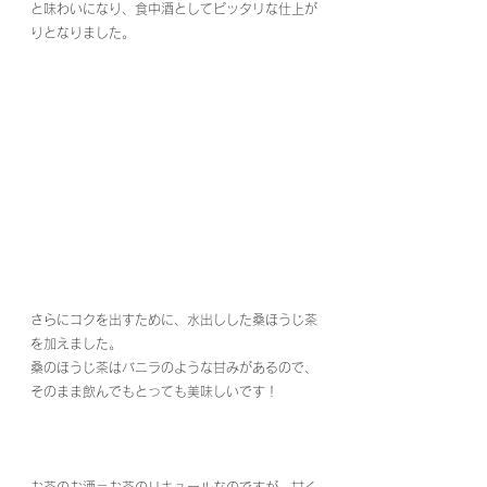
と味わいになり、食中酒としてピッタリな仕上が
りとなりました。
さらにコクを出すために、水出しした桑ほうじ茶
を加えました。
桑のほうじ茶はバニラのような甘みがあるので、
そのまま飲んでもとっても美味しいです！
お茶のお酒＝お茶のリキュールなのですが、甘く