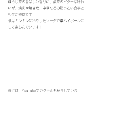
ほうじ茶の香ばしい香りに、桑茶のビターな味わ
いが、焼肉や焼き鳥、中華などの脂っこい食事と
相性が抜群です！
僕はキンキンに冷やしたソーダで
桑ハイボール
に
して楽しんでいます！
最近は、YouTubeでカクテルも紹介していま
す。
https://youtu.be/iuLn_g9eJuE
「食事と楽しむ」お茶のお酒
ぜひ新しい飲酒体験をお楽しみ頂ければと思いま