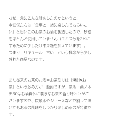
なぜ、急にこんな話をしたのかというと、
今回僕たちは「食事と一緒に楽しんでもらいた
い」と思いこのお茶のお酒を製造したので、砂糖
をほとんど使用していません（エキス分を2％に
するために少しだけ甜菜糖を加えています）。
つまり　リキュール＝甘い　という概念から少し
外れた商品なのです。
また従来のお茶のお酒＝お茶割りは「焼酎×お
茶」という飲み方が一般的ですが、茶酒・桑ノ木
田30はお酒自体に濃厚なお茶の香り味わいがご
ざいますので、炭酸水やジュースなどで割って頂
いてもお茶の風味をしっかり楽しめるのが特徴で
す。