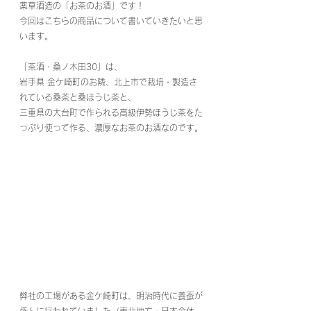
薬草酒造の「お茶のお酒」です！
今回はこちらの商品について書いていきたいと思
います。
「茶酒・桑ノ木田30」は、
岩手県 金ケ崎町のお隣、北上市で栽培・製造さ
れている桑茶と桑ほうじ茶と、
三重県の大台町で作られる高級伊勢ほうじ茶をた
っぷり使って作る、濃厚なお茶のお酒なのです。
弊社の工場がある金ケ崎町は、明治時代に養蚕が
盛んに行われていました（東北地方・日本全体