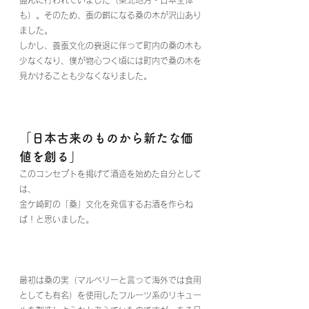
も）。そのため、蚕の餌になる桑の木が沢山あり
ました。
しかし、養蚕文化の衰退に伴って町内の桑の木も
少なくなり、僕が物心つく頃には町内で桑の木を
見かけることも少なくなりました。
「日本古来のものから新たな価
値を創る」
このコンセプトを掲げて酒造を始めた自分として
は、
金ケ崎町の「桑」文化を発信するお酒を作らね
ば！と思いました。
最初は桑の実（マルベリーと言って海外では食用
としても有名）を使用したフルーツ系のリキュー