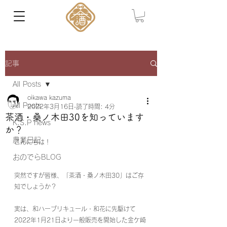
記事
All Posts
oikawa kazuma
All Posts
2022年3月16日
読了時間: 4分
茶酒・桑ノ木田30を知っています
K.S.P news
か？
農業日記
こんにちは！
おのでらBLOG
突然ですが皆様、「茶酒・桑ノ木田30」はご存
知でしょうか？
実は、和ハーブリキュール・和花に先駆けて
2022年1月21日より一般販売を開始した金ケ崎