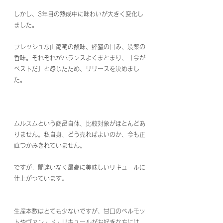
しかし、3年目の熟成中に味わいが大きく変化し
ました。
フレッシュな山葡萄の酸味、蜂蜜の甘み、没薬の
香味。それぞれがバランスよくまとまり、「今が
ベストだ」と感じたため、リリースを決めまし
た。
ムルスムという商品自体、比較対象がほとんどあ
りません。私自身、どう売ればよいのか、今も正
直つかみきれていません。
ですが、間違いなく最高に美味しいリキュールに
仕上がっています。
生産本数はとても少ないですが、甘口のベルモッ
トやヴァン・ド・リキュールがお好きな方には、