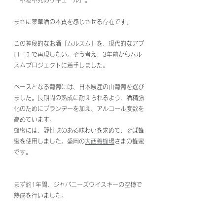
「不老不死のリキュール」。
まさに薬草酒の本質を感じさせる存在です。
この神秘的なお酒「ムルスム」を、現代的なアプ
ローチで再現したい。そう考え、3年前からムル
スムプロジェクトに着手しました。
ベースとなる葡萄には、日本原産の山葡萄を選び
ました。長期間の熟成に耐えられるよう、酒精強
化のためにブランデーを加え、アルコール度数を
高めています。
蜂蜜には、野性味のある味わいを求めて、そば蜂
蜜を使用しました。盛岡の
大西養蜂場
さまの蜂蜜
です。
まず約1年間、ジャパニーズウイスキーの空樽で
熟成を行いました。