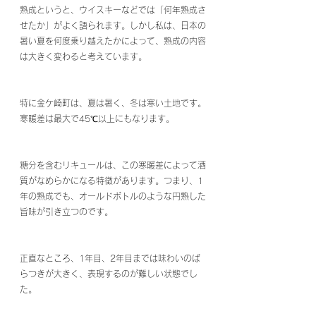
熟成というと、ウイスキーなどでは「何年熟成さ
せたか」がよく語られます。しかし私は、日本の
暑い夏を何度乗り越えたかによって、熟成の内容
は大きく変わると考えています。
特に金ケ崎町は、夏は暑く、冬は寒い土地です。
寒暖差は最大で45℃以上にもなります。
糖分を含むリキュールは、この寒暖差によって酒
質がなめらかになる特徴があります。つまり、1
年の熟成でも、オールドボトルのような円熟した
旨味が引き立つのです。
正直なところ、1年目、2年目までは味わいのば
らつきが大きく、表現するのが難しい状態でし
た。