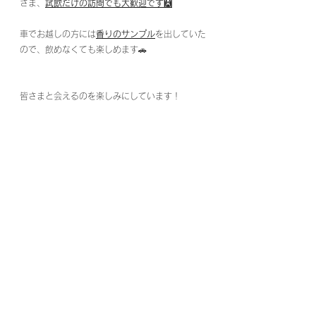
さま、
試飲だけの訪問でも大歓迎です🙌
車でお越しの方には
香りのサンプル
を出していた
ので、飲めなくても楽しめます🚗
皆さまと会えるのを楽しみにしています！
ではまたー！
岩手
金ケ崎
リキュール
お酒
国産ハーブリキュール
和ハーブリキュール
ハーブ
フルーツリキュール
スパイス
おのでらBLOG