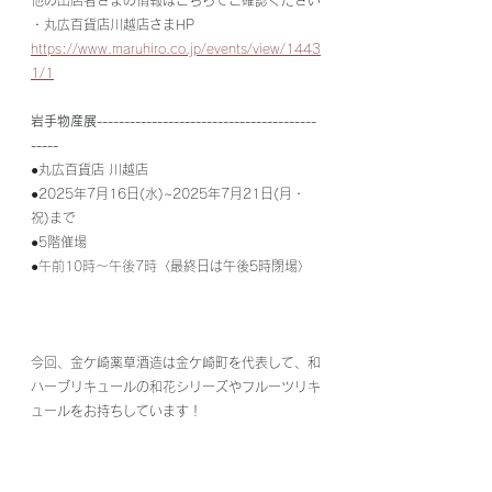
・丸広百貨店川越店さまHP
https://www.maruhiro.co.jp/events/view/1443
1/1
岩手物産展----------------------------------------
-----
●
丸広百貨店 川越店
●2025年7月16日(水)~2025年7月21日(月・
祝)まで
●5階催場
●
午前10時～午後7時
〈最終日は午後5時閉場〉
今回、金ケ崎薬草酒造は金ケ崎町を代表して、和
ハーブリキュールの和花シリーズやフルーツリキ
ュールをお持ちしています！