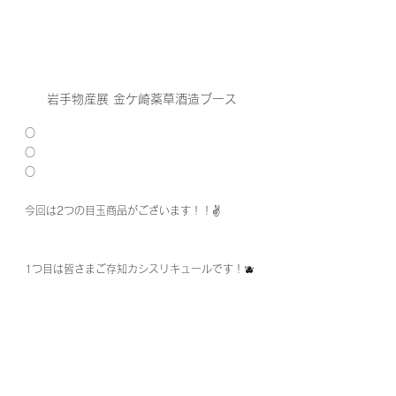
岩手物産展 金ケ崎薬草酒造ブース
○
○
○
今回は2つの目玉商品がございます！！✌️
1つ目は皆さまご存知カシスリキュールです！🫐