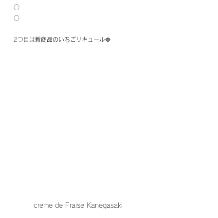
○
○
2つ目は
新商品のいちごリキュール
🍓
creme de Fraise Kanegasaki