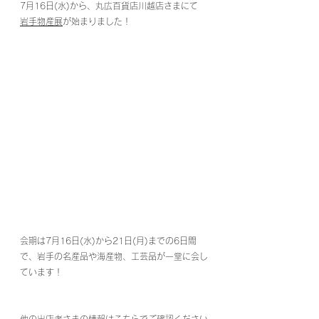
7月16日(水)から、丸広百貨店川越店さまにて
岩手物産展
が始まりました！
会期は7月16日(水)から21日(月)までの6日間
で、岩手の名産品や海産物、工芸品が一堂に会し
ています！
他の出店者さまの情報はこちらでご確認ください