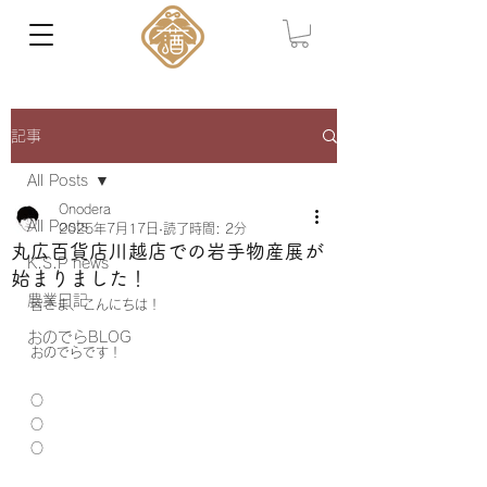
記事
All Posts
Onodera
All Posts
2025年7月17日
読了時間: 2分
丸広百貨店川越店での岩手物産展が
K.S.P news
始まりました！
農業日記
皆さま、こんにちは！
おのでらBLOG
おのでらです！
○
○
○