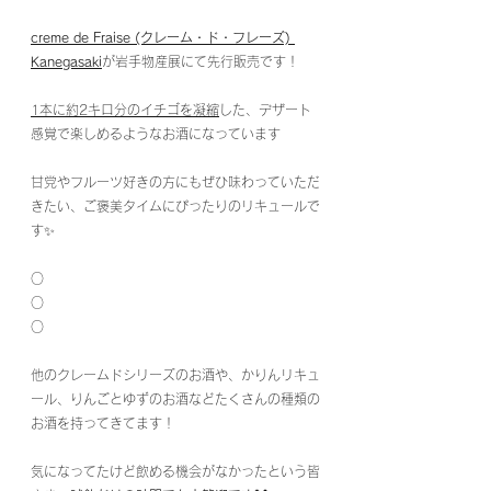
creme de Fraise (クレーム・ド・フレーズ) 
Kanegasaki
が岩手物産展にて先行販売です！
1本に約2キロ分のイチゴを凝縮
した、デザート
感覚で楽しめるようなお酒になっています
甘党やフルーツ好きの方にもぜひ味わっていただ
きたい、ご褒美タイムにぴったりのリキュールで
す✨
○
○
○
他のクレームドシリーズのお酒や、かりんリキュ
ール、りんごとゆずのお酒などたくさんの種類の
お酒を持ってきてます！
気になってたけど飲める機会がなかったという皆