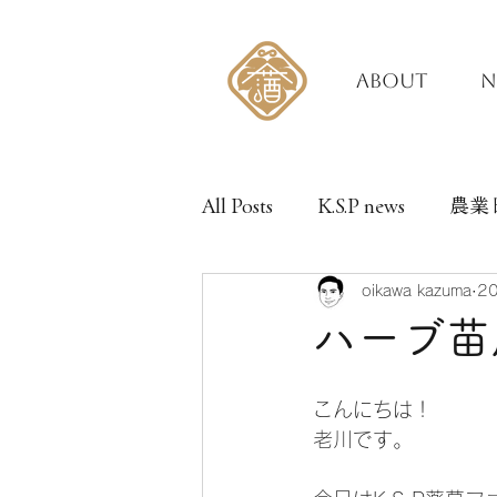
ABOUT
N
All Posts
K.S.P news
農業
oikawa kazuma
2
ハーブ苗
こんにちは！
老川です。