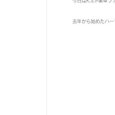
今日はK.S.P薬
去年から始めたハー