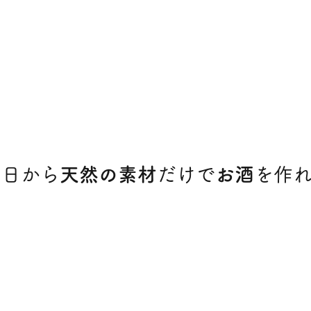
明日から
天然の素材
だけで
お酒
を作