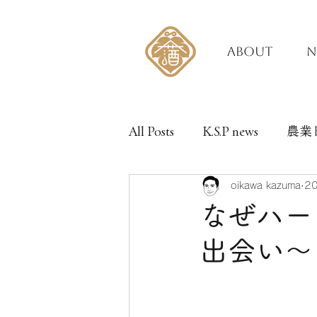
ABOUT
N
All Posts
K.S.P news
農業
oikawa kazuma
2
なぜハー
出会い〜