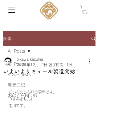
記事
All Posts
oikawa kazuma
All Posts
2021年12月12日
読了時間: 1分
いよいよリキュール製造開始！
K.S.P news
農業日記
だいぶ久しぶりの更新です。
おのでらBLOG
（すみません）
老川です。